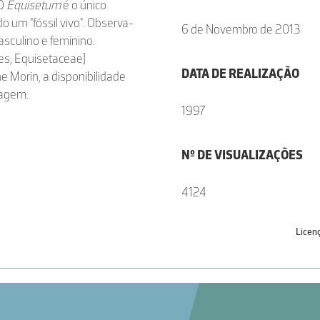
 O
Equisetum
é o único
o um "fóssil vivo". Observa-
6 de Novembro de 2013
sculino e feminino.
les; Equisetaceae]
DATA DE REALIZAÇÃO
e Morin, a disponibilidade
magem.
1997
Nº DE VISUALIZAÇÕES
4124
Licen