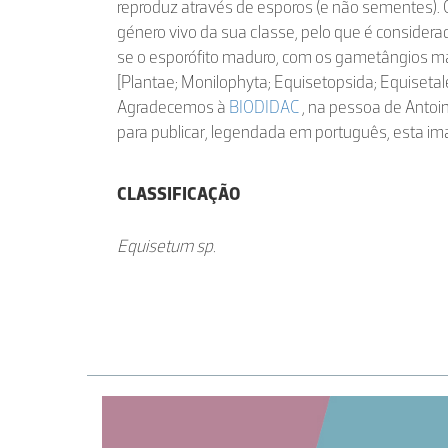
reproduz através de esporos (e não sementes).
género vivo da sua classe, pelo que é considerad
se o esporófito maduro, com os gametângios ma
[Plantae; Monilophyta; Equisetopsida; Equiseta
Agradecemos à
BIODIDAC
, na pessoa de Antoin
para publicar, legendada em português, esta i
CLASSIFICAÇÃO
Equisetum sp.