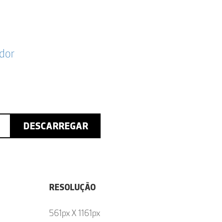
dor
DESCARREGAR
RESOLUÇÃO
561px X 1161px