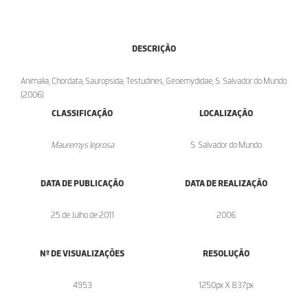
DESCRIÇÃO
Animalia; Chordata; Sauropsida; Testudines; Geoemydidae; S. Salvador do Mundo
(2006)
CLASSIFICAÇÃO
LOCALIZAÇÃO
Mauremys leprosa
S. Salvador do Mundo
DATA DE PUBLICAÇÃO
DATA DE REALIZAÇÃO
25 de Julho de 2011
2006
Nº DE VISUALIZAÇÕES
RESOLUÇÃO
4953
1250px X 837px