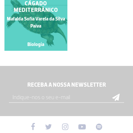
CÁGADO-
CÁGADO
MEDITERRÂNICO
MEDITERRÂNICO
Mafalda Sofia Varela da Silva
Paulo Talhadas dos Santos
Paiva
Biologia
Biologia
RECEBA A NOSSA NEWSLETTER