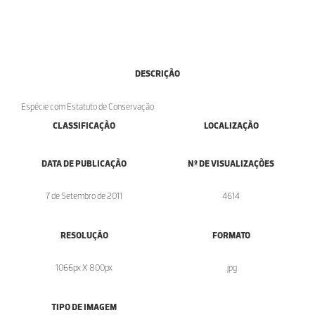
DESCRIÇÃO
Espécie com Estatuto de Conservação
CLASSIFICAÇÃO
LOCALIZAÇÃO
DATA DE PUBLICAÇÃO
Nº DE VISUALIZAÇÕES
7 de Setembro de 2011
4614
RESOLUÇÃO
FORMATO
1066px X 800px
.jpg
TIPO DE IMAGEM