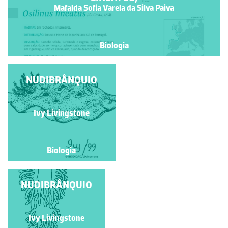
Mafalda Sofia Varela da Silva Paiva
Biologia
DOIS BURRIÉS DA
NUDIBRÂNQUIO
COSTA PORTUGUESA
Lúcia Antunes
Ivy Livingstone
Biologia
Biologia
NUDIBRÂNQUIO
Ivy Livingstone