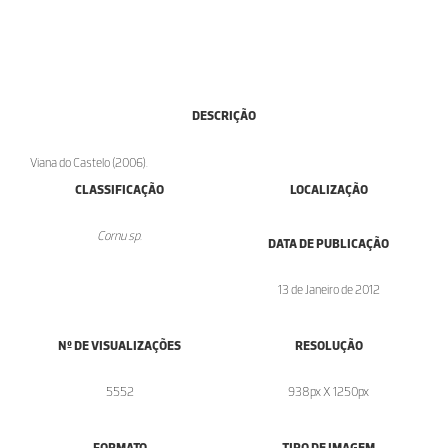
DESCRIÇÃO
Viana do Castelo (2006).
CLASSIFICAÇÃO
LOCALIZAÇÃO
Cornu sp.
DATA DE PUBLICAÇÃO
13 de Janeiro de 2012
Nº DE VISUALIZAÇÕES
RESOLUÇÃO
5552
938px X 1250px
FORMATO
TIPO DE IMAGEM