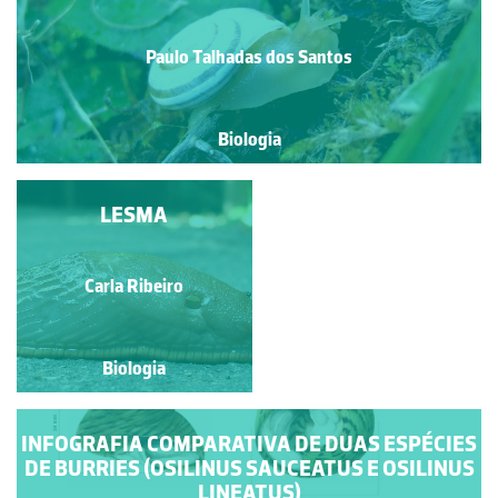
Paulo Talhadas dos Santos
Biologia
CÓPULA DE
LESMA
CARACÓIS
Carla Ribeiro
Carla Ribeiro
Biologia
Biologia
INFOGRAFIA COMPARATIVA DE DUAS ESPÉCIES
DE BURRIES (OSILINUS SAUCEATUS E OSILINUS
LINEATUS)