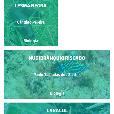
LESMA NEGRA
CARACÓIS
Paulo Talhadas dos Santos
Cândido Pereira
Biologia
Biologia
NUDIBRÂNQUIO RISCADO
Paulo Talhadas dos Santos
Biologia
CARACOL