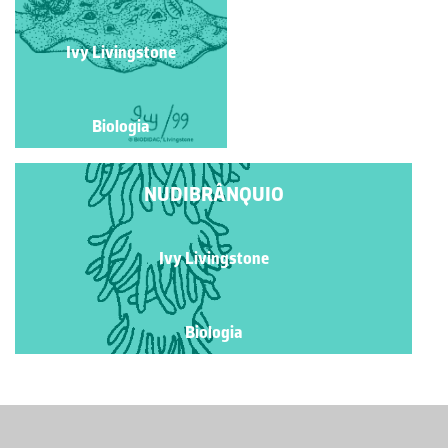
COSTA PORTUGUESA
Lúcia Antunes
Ivy Livingstone
Biologia
Biologia
NUDIBRÂNQUIO
Ivy Livingstone
Biologia