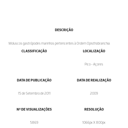
DESCRIÇÃO
Moluscos gastrópodes marinhos pertencentes à Ordem Opisthobranchia.
CLASSIFICAÇÃO
LOCALIZAÇÃO
Pico - Açores
DATA DE PUBLICAÇÃO
DATA DE REALIZAÇÃO
15 de Setembro de 2011
2009
Nº DE VISUALIZAÇÕES
RESOLUÇÃO
5869
1066px X 800px