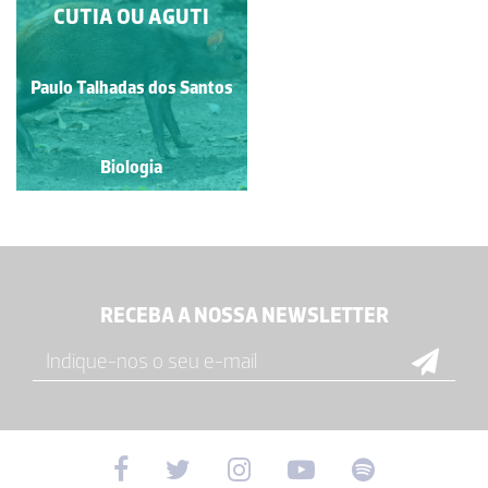
CUTIA OU AGUTI
PRONGHORN
Paulo Talhadas dos Santos
Paulo Talhadas dos Santos
Biologia
Biologia
RECEBA A NOSSA NEWSLETTER