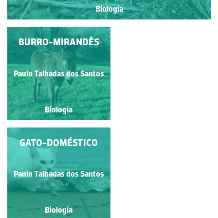
Biologia
OURIÇO-CACHEIRO
BURRO-MIRANDÊS
Paulo Talhadas dos Santos
Paulo Talhadas dos Santos
Biologia
Biologia
RAPOSA-VERMELHA
GATO-DOMÉSTICO
Paulo Talhadas dos Santos
Paulo Talhadas dos Santos
Biologia
Biologia