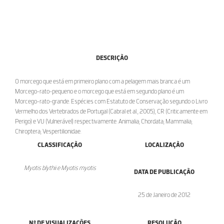
DESCRIÇÃO
O morcego que está em primeiro plano com a pelagem mais branca é um
Morcego-rato-pequeno e o morcego que está em segundo plano é um
Morcego-rato-grande. Espécies com Estatuto de Conservação segundo o Livro
Vermelho dos Vertebrados de Portugal (Cabral et al., 2005), CR (Criticamente em
Perigo) e VU (Vulnerável) respectivamente. Animalia; Chordata; Mammalia;
Chiroptera; Vespertilionidae.
CLASSIFICAÇÃO
LOCALIZAÇÃO
Myotis blythii e Myotis myotis
DATA DE PUBLICAÇÃO
25 de Janeiro de 2012
Nº DE VISUALIZAÇÕES
RESOLUÇÃO