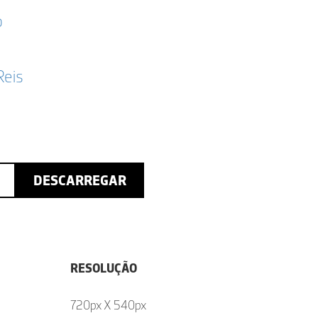
o
Reis
DESCARREGAR
RESOLUÇÃO
720px X 540px