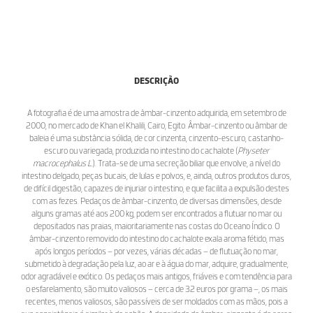
DESCRIÇÃO
A fotografia é de uma amostra de âmbar-cinzento adquirida, em setembro de
2000, no mercado de Khan el Khalili, Cairo, Egito. Âmbar-cinzento ou âmbar de
baleia é uma substância sólida, de cor cinzenta, cinzento-escuro, castanho-
escuro ou variegada, produzida no intestino do cachalote (
Physeter
macrocephalus L.
). Trata-se de uma secreção biliar que envolve, a nível do
intestino delgado, peças bucais, de lulas e polvos, e, ainda, outros produtos duros,
de difícil digestão, capazes de injuriar o intestino, e que facilita a expulsão destes
com as fezes. Pedaços de âmbar-cinzento, de diversas dimensões, desde
alguns gramas até aos 200 kg, podem ser encontrados a flutuar no mar ou
depositados nas praias, maioritariamente nas costas do Oceano Índico. O
âmbar-cinzento removido do intestino do cachalote exala aroma fétido, mas
após longos períodos – por vezes, várias décadas – de flutuação no mar,
submetido à degradação pela luz, ao ar e à água do mar, adquire, gradualmente,
odor agradável e exótico. Os pedaços mais antigos, friáveis e com tendência para
o esfarelamento, são muito valiosos – cerca de 32 euros por grama –, os mais
recentes, menos valiosos, são passíveis de ser moldados com as mãos, pois a