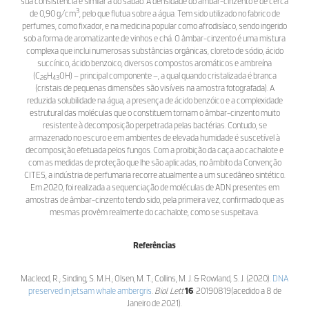
sua consistência é similar à do sabão. A densidade do âmbar-cinzento é de cerca
3
de 0,90 g/cm
, pelo que flutua sobre a água. Tem sido utilizado no fabrico de
perfumes, como fixador, e na medicina popular como afrodisíaco, sendo ingerido
sob a forma de aromatizante de vinhos e chá. O âmbar-cinzento é uma mistura
complexa que inclui numerosas substâncias orgânicas, cloreto de sódio, ácido
succínico, ácido benzoico, diversos compostos aromáticos e ambreína
(C
H
OH) – principal componente –, a qual quando cristalizada é branca
26
43
(cristais de pequenas dimensões são visíveis na amostra fotografada). A
reduzida solubilidade na água, a presença de ácido benzóico e a complexidade
estrutural das moléculas que o constituem tornam o âmbar-cinzento muito
resistente à decomposição perpetrada pelas bactérias. Contudo, se
armazenado no escuro e em ambientes de elevada humidade é suscetível à
decomposição efetuada pelos fungos. Com a proibição da caça ao cachalote e
com as medidas de proteção que lhe são aplicadas, no âmbito da Convenção
CITES, a indústria de perfumaria recorre atualmente a um sucedâneo sintético.
Em 2020, foi realizada a sequenciação de moléculas de ADN presentes em
amostras de âmbar-cinzento tendo sido, pela primeira vez, confirmado que as
mesmas provêm realmente do cachalote, como se suspeitava.
Referências
Macleod, R.; Sinding, S. M.H.; Olsen, M. T.; Collins, M. J. & Rowland, S. J. (2020).
DNA
preserved in jetsam whale ambergris
.
Biol. Lett
16
: 20190819(acedido a 8 de
Janeiro de 2021).