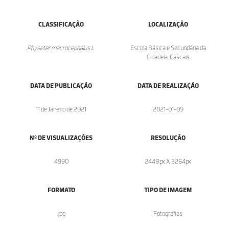
CLASSIFICAÇÃO
LOCALIZAÇÃO
Physeter macrocephalus L.
Escola Básica e Secundária da
Cidadela, Cascais
DATA DE PUBLICAÇÃO
DATA DE REALIZAÇÃO
11 de Janeiro de 2021
2021-01-09
Nº DE VISUALIZAÇÕES
RESOLUÇÃO
4990
2448px X 3264px
FORMATO
TIPO DE IMAGEM
.jpg
Fotografias