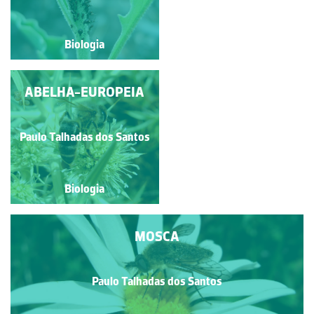
Biologia
Biologia
ABELHA-EUROPEIA
MOSCA
Paulo Talhadas dos Santos
Paulo Talhadas dos Santos
Biologia
Biologia
MOSCA
Paulo Talhadas dos Santos