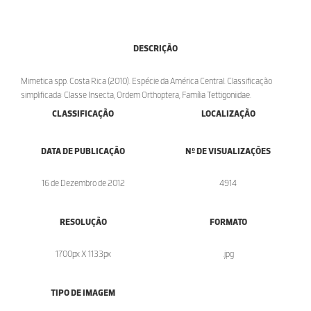
DESCRIÇÃO
Mimetica spp. Costa Rica (2010). Espécie da América Central. Classificação
simplificada: Classe Insecta, Ordem Orthoptera, Família Tettigoniidae.
CLASSIFICAÇÃO
LOCALIZAÇÃO
DATA DE PUBLICAÇÃO
Nº DE VISUALIZAÇÕES
16 de Dezembro de 2012
4914
RESOLUÇÃO
FORMATO
1700px X 1133px
.jpg
TIPO DE IMAGEM