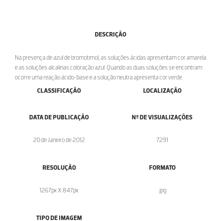
DESCRIÇÃO
Na presença de azul de bromotimol, as soluções ácidas apresentam cor amarela
e as soluções alcalinas coloração azul. Quando as duas soluções se encontram
ocorre uma reação ácido-base e a solução neutra apresenta cor verde.
CLASSIFICAÇÃO
LOCALIZAÇÃO
DATA DE PUBLICAÇÃO
Nº DE VISUALIZAÇÕES
20 de Janeiro de 2012
7291
RESOLUÇÃO
FORMATO
1267px X 847px
.jpg
TIPO DE IMAGEM