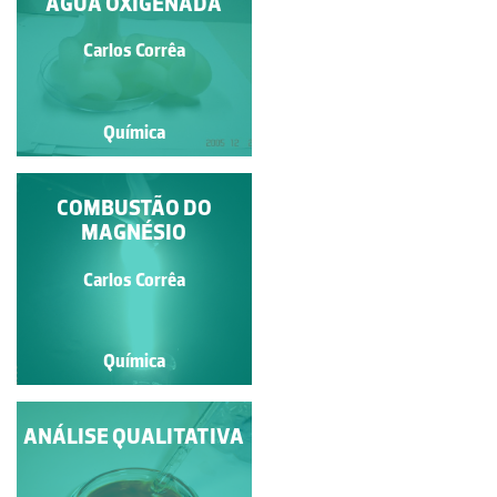
ÁGUA OXIGENADA
Carlos Corrêa
Carlos Corrêa
Química
Química
AS ÁGUAS DURAS
COMBUSTÃO DO
MAGNÉSIO
Carlos Corrêa
Carlos Corrêa
Química
Química
ANÁLISE QUALITATIVA
EQUILÍBRIO
AMONÍACO-AMÓNIO