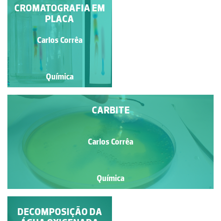
PRATA SOBRE COBRE
CROMATOGRAFIA EM
PLACA
Carlos Corrêa
Carlos Corrêa
Química
Química
CARBITE
Carlos Corrêa
Química
TETRAAMINOCOBRE(II)
DECOMPOSIÇÃO DA