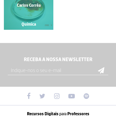
Carlos Corrêa
Carlos Corrêa
Química
Química
RECEBA A NOSSA NEWSLETTER
Recursos Digitais
para
Professores