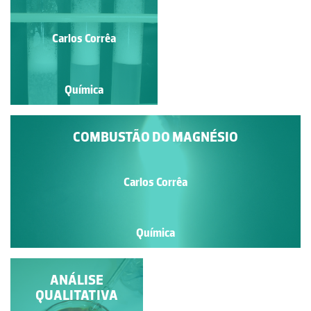
ÁGUA OXIGENADA
Carlos Corrêa
Carlos Corrêa
Química
Química
COMBUSTÃO DO MAGNÉSIO
Carlos Corrêa
Química
EQUILÍBRIO
ANÁLISE
AMONÍACO-AMÓNIO
QUALITATIVA