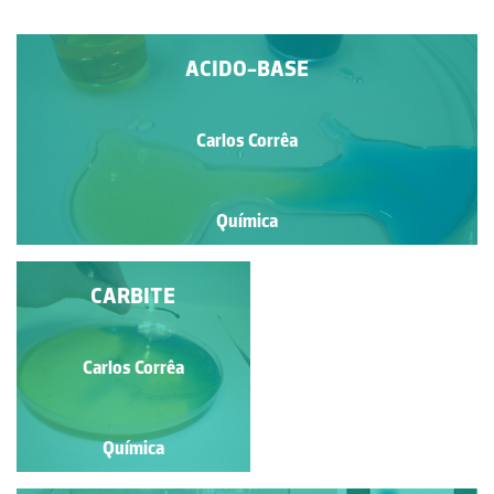
ACIDO-BASE
Carlos Corrêa
Química
PRATA SOBRE COBRE
CARBITE
Carlos Corrêa
Carlos Corrêa
Química
Química