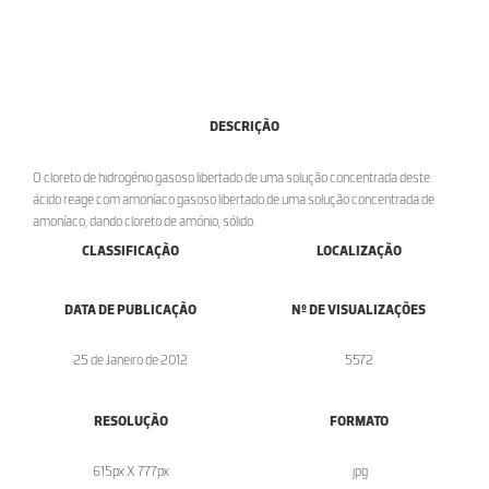
DESCRIÇÃO
O cloreto de hidrogénio gasoso libertado de uma solução concentrada deste
ácido reage com amoníaco gasoso libertado de uma solução concentrada de
amoníaco, dando cloreto de amónio, sólido.
CLASSIFICAÇÃO
LOCALIZAÇÃO
DATA DE PUBLICAÇÃO
Nº DE VISUALIZAÇÕES
25 de Janeiro de 2012
5572
RESOLUÇÃO
FORMATO
615px X 777px
.jpg