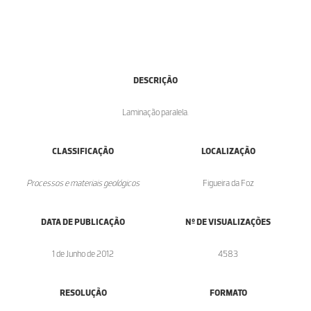
DESCRIÇÃO
Laminação paralela.
CLASSIFICAÇÃO
LOCALIZAÇÃO
Processos e materiais geológicos
Figueira da Foz
DATA DE PUBLICAÇÃO
Nº DE VISUALIZAÇÕES
1 de Junho de 2012
4583
RESOLUÇÃO
FORMATO