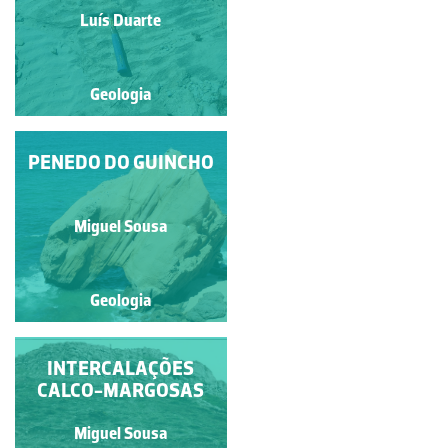
Miguel Sousa
Luís Duarte
Geologia
Geologia
PENEDO DO GUINCHO
MARCAS DE
ONDULAÇÃO
Luís Duarte
Miguel Sousa
Geologia
Geologia
SÉRIE CARBONATADA
INTERCALAÇÕES
CALCO-MARGOSAS
(CALCÁRIOS,
CALCÁRIOS
MARGOSOS E
Miguel Sousa
Miguel Sousa