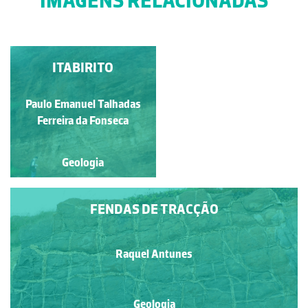
IMAGENS RELACIONADAS
DISCORDÂNCIA
ITABIRITO
LITOLÓGICA
Paulo Emanuel Talhadas
Diana Barbosa
Ferreira da Fonseca
Geologia
Geologia
FENDAS DE TRACÇÃO
Raquel Antunes
Geologia