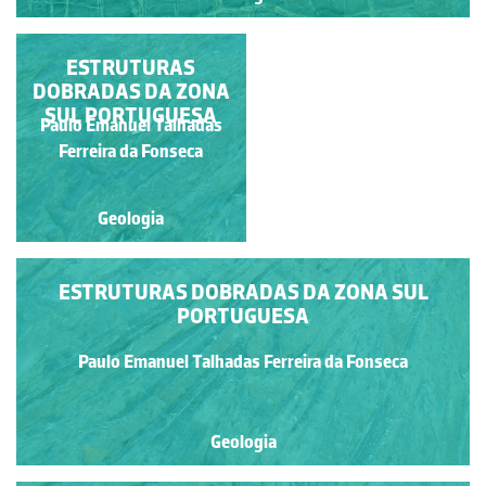
SHEATH-FOLD OU
ESTRUTURAS
DOBRA EM BAÍNHA
DOBRADAS DA ZONA
SUL PORTUGUESA
Paulo Emanuel Talhadas
Paulo Emanuel Talhadas
Ferreira da Fonseca
Ferreira da Fonseca
Geologia
Geologia
ESTRUTURAS DOBRADAS DA ZONA SUL
PORTUGUESA
Paulo Emanuel Talhadas Ferreira da Fonseca
Geologia