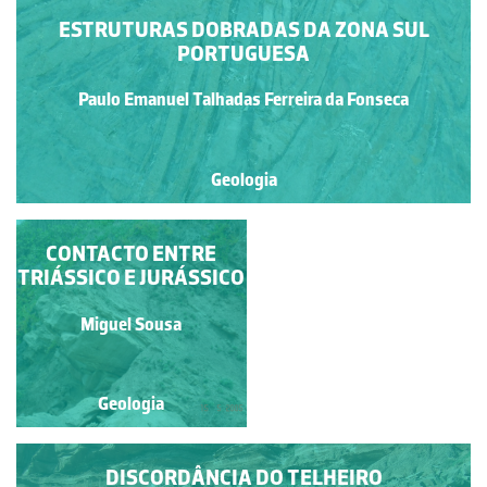
ESTRUTURAS DOBRADAS DA ZONA SUL
PORTUGUESA
Paulo Emanuel Talhadas Ferreira da Fonseca
Geologia
DISCORDÂNCIA DO
CONTACTO ENTRE
TRIÁSSICO E JURÁSSICO
TELHEIRO
Paulo Emanuel Talhadas
Miguel Sousa
Ferreira da Fonseca
Geologia
Geologia
DISCORDÂNCIA DO TELHEIRO