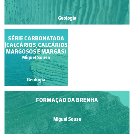
Geologia
PENEDO DO GUINCHO
SÉRIE CARBONATADA
(CALCÁRIOS, CALCÁRIOS
MARGOSOS E MARGAS)
Miguel Sousa
Miguel Sousa
Geologia
Geologia
FORMAÇÃO DA BRENHA
Miguel Sousa