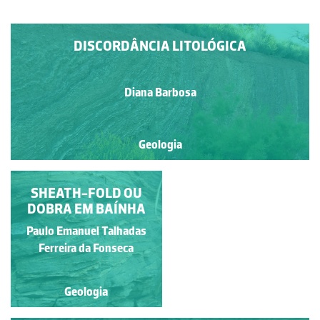
DISCORDÂNCIA LITOLÓGICA
Diana Barbosa
Geologia
FENDAS DE TRACÇÃO
SHEATH-FOLD OU
DOBRA EM BAÍNHA
Paulo Emanuel Talhadas
Raquel Antunes
Ferreira da Fonseca
Geologia
Geologia