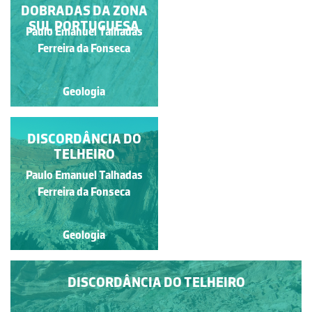
DOBRADAS DA ZONA
DOBRADAS DA ZONA
SUL PORTUGUESA
SUL PORTUGUESA
Paulo Emanuel Talhadas
Paulo Emanuel Talhadas
Ferreira da Fonseca
Ferreira da Fonseca
Geologia
Geologia
DISCORDÂNCIA DO
DISCORDÂNCIA DO
TELHEIRO
TELHEIRO
Paulo Emanuel Talhadas
Paulo Emanuel Talhadas
Ferreira da Fonseca
Ferreira da Fonseca
Geologia
Geologia
DISCORDÂNCIA DO TELHEIRO