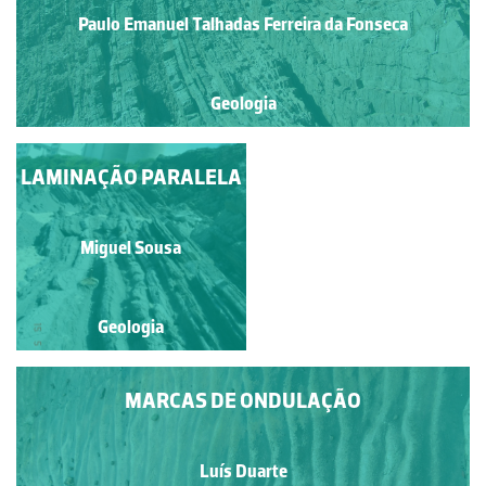
Paulo Emanuel Talhadas Ferreira da Fonseca
Geologia
LAMINAÇÃO PARALELA
MARCAS DE
ONDULAÇÃO
Luís Duarte
Miguel Sousa
Geologia
Geologia
MARCAS DE ONDULAÇÃO
Luís Duarte