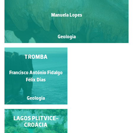
Manuela Lopes
Geologia
CALCÁRIO COM
TROMBA
ORBITOLINAS
Francisco António Fidalgo
Ana Isabel dos Santos
Rebelo
Félix Dias
Geologia
Geologia
LAGOS PLITVICE-
TORÇÃO
CROÁCIA