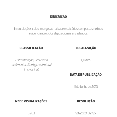
DESCRIÇÃO
Intercalações calco-margosas na base e calcários compactos no topo
evidenciando ciclos deposicionais encadeados.
CLASSIFICAÇÃO
LOCALIZAÇÃO
Estratificação, Sequência
Quiaios
sedimentar, Geologia estrutural
(monoclinal)
DATA DE PUBLICAÇÃO
11 de Junho de 2013
Nº DE VISUALIZAÇÕES
RESOLUÇÃO
5203
1262px X 824px