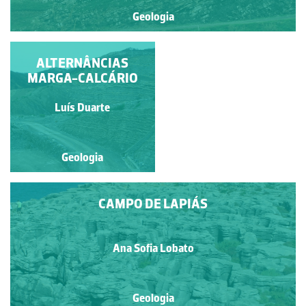
Geologia
DOBRAMENTOS
ALTERNÂNCIAS
MARGA-CALCÁRIO
Miguel Sousa
Luís Duarte
Geologia
Geologia
CAMPO DE LAPIÁS
Ana Sofia Lobato
Geologia