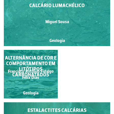
CALCÁRIO LUMACHÉLICO
Miguel Sousa
Geologia
ALTERNÂNCIA DE COR E
LAPIÁS LITORAL
COMPORTAMENTO EM
LITÓTIPOS
Francisco António Fidalgo
CARBONATADOS
Miguel Sousa
Félix Dias
Geologia
Geologia
ESTALACTITES CALCÁRIAS