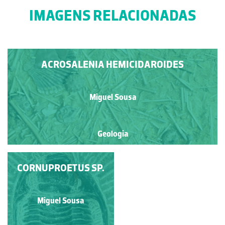
IMAGENS RELACIONADAS
ACROSALENIA HEMICIDAROIDES
Miguel Sousa
Geologia
CORNUPROETUS SP.
AGNOSTUS SP.
Miguel Sousa
Miguel Sousa