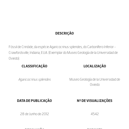
DESCRIÇÃO
Fóssil de Crinóide, da espécie Agaricocrinus splendes, do Carbonífero Inferior -
Crawfordsville, Indiana, EUA. (Exemplar do Museo Geología de la Universidad de
Oviedo).
CLASSIFICAÇÃO
LOCALIZAÇÃO
Agaricocrinus splendes
Museo Geología de la Universidad de
Oviedo
DATA DE PUBLICAÇÃO
Nº DE VISUALIZAÇÕES
28 de Junho de 2012
4542