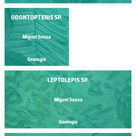
ODONTOPTERIS SP.
GYMNOCIDARIS
KOECHLINI
Miguel Sousa
Miguel Sousa
Geologia
Geologia
LEPTOLEPIS SP.
Miguel Sousa
Geologia