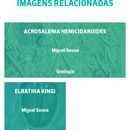
IMAGENS RELACIONADAS
ACROSALENIA HEMICIDAROIDES
Miguel Sousa
Geologia
AGARICOCRINUS
ELRATHIA KINGI
SPLENDES
Miguel Sousa
Miguel Sousa