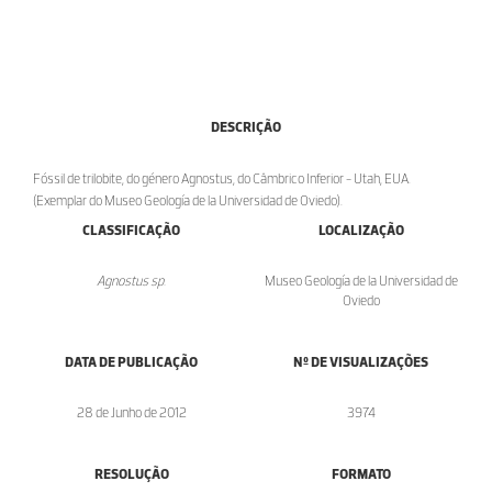
DESCRIÇÃO
Fóssil de trilobite, do género Agnostus, do Câmbrico Inferior - Utah, EUA.
(Exemplar do Museo Geología de la Universidad de Oviedo).
CLASSIFICAÇÃO
LOCALIZAÇÃO
Agnostus sp.
Museo Geología de la Universidad de
Oviedo
DATA DE PUBLICAÇÃO
Nº DE VISUALIZAÇÕES
28 de Junho de 2012
3974
RESOLUÇÃO
FORMATO