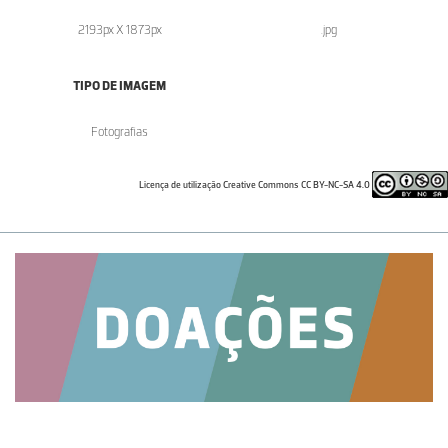
2193px X 1873px
.jpg
TIPO DE IMAGEM
Fotografias
Licença de utilização Creative Commons CC BY-NC-SA 4.0