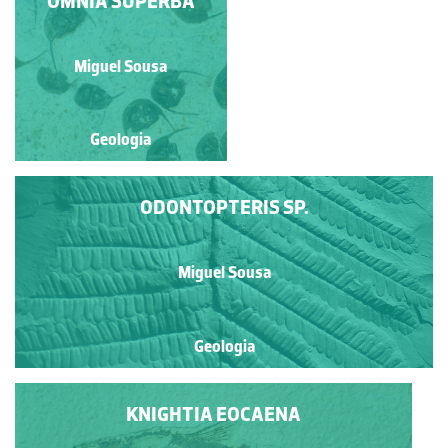
OMNIA SUPERBA
MIOPLOSUS
LABRACOIDES
Miguel Sousa
Miguel Sousa
Geologia
Geologia
ODONTOPTERIS SP.
Miguel Sousa
Geologia
KNIGHTIA EOCAENA