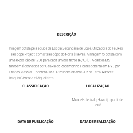
DESCRIÇÃO
Imagem obtida pela equipa da Escola Secundária de Loulé, utilizadora do Faulkes
Telescope Project, com o telescópio do Norte (Hawaii). A imagem foi obtida com
uma exposição de 120s para cada um dos filtros (R/G/B). A galáxia M51
também é conhecida por Galáxia do Rodamoinho. Foi descoberta em 1773 por
Charles Messier. Encontra-se a 37 milhões de anos-luz da Terra. Autores:
Joaquim Ventosa e Miguel Neta.
CLASSIFICAÇÃO
LOCALIZAÇÃO
Monte Haleakala, Hawaii, a partir de
Loulé.
DATA DE PUBLICAÇÃO
DATA DE REALIZAÇÃO