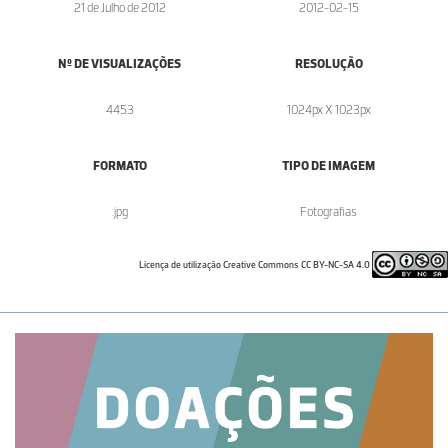
21 de Julho de 2012
2012-02-15
Nº DE VISUALIZAÇÕES
RESOLUÇÃO
4453
1024px X 1023px
FORMATO
TIPO DE IMAGEM
.jpg
Fotografias
Licença de utilização Creative Commons CC BY-NC-SA 4.0