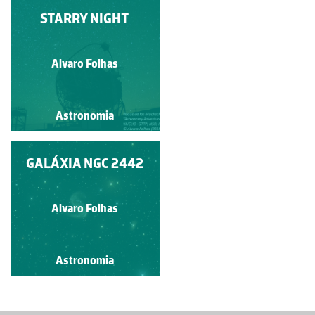
STARRY NIGHT
REGIÃO DE
SAGITÁRIO
Alvaro Folhas
Alvaro Folhas
Astronomia
Astronomia
GALÁXIA NGC 2442
VIA LÁCTEA
Alvaro Folhas
Alvaro Folhas
Astronomia
Astronomia