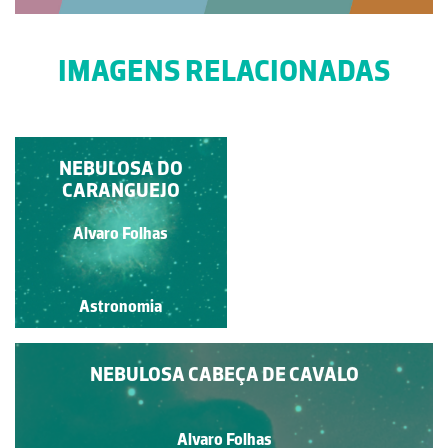
IMAGENS RELACIONADAS
NEBULOSA DO
NEBULOSA DO
CARANGUEJO (M1)
CARANGUEJO
Alvaro Folhas
Alvaro Folhas
Astronomia
Astronomia
NEBULOSA CABEÇA DE CAVALO
Alvaro Folhas