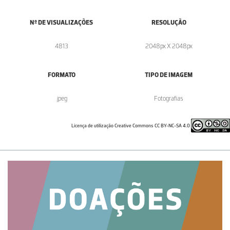
Nº DE VISUALIZAÇÕES
RESOLUÇÃO
4813
2048px X 2048px
FORMATO
TIPO DE IMAGEM
.jpeg
Fotografias
Licença de utilização Creative Commons CC BY-NC-SA 4.0