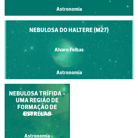
Astronomia
NEBULOSA DO HALTERE (M27)
Alvaro Folhas
Astronomia
NEBULOSA TRÍFIDA -
NEBULOSA DO
UMA REGIÃO DE
CARANGUEJO
FORMAÇÃO DE
ESTRELAS
ESA/DLR/FU Berlin
Alvaro Folhas
Astronomia
Astronomia