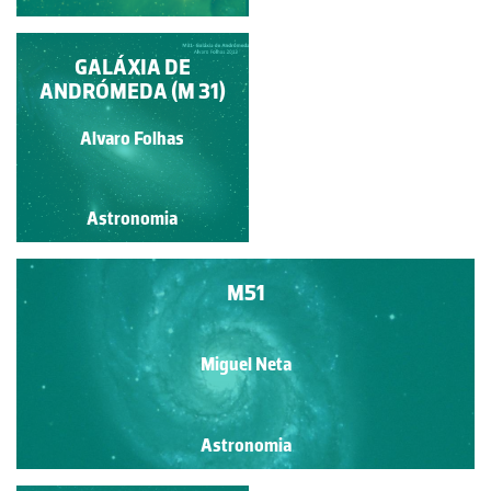
GALÁXIA DE
M83
ANDRÓMEDA (M 31)
Miguel Neta
Alvaro Folhas
Astronomia
Astronomia
M51
Miguel Neta
Astronomia