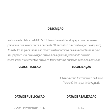
DESCRIÇÃO
Nebulosa da Hélice ou NGC 7293 (New General Catalogue) é uma nebulosa
planetária que se encontra a cerca de 700 anos luz, na constelação de Aquário).
As nebulosas planetárias são objetos astronómicos de elevado interesse pelo
seu papel crucial na evolução química das galáxias, libertando no meio
interestelar os elementos químicos fabricados na nucleossíntese das estrelas.
CLASSIFICAÇÃO
LOCALIZAÇÃO
Observatório Astronómico de Cerro
Tololo (Chile), a partir de Águeda
DATA DE PUBLICAÇÃO
DATA DE REALIZAÇÃO
22 de Dezembro de 2016
2016-07-26