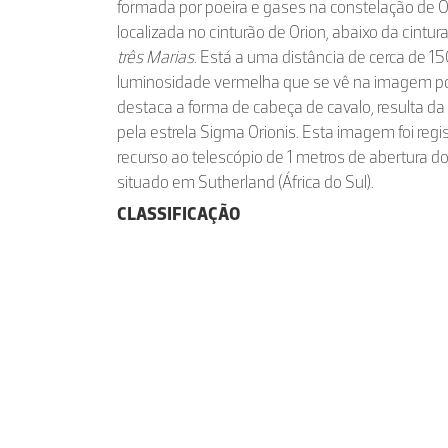
formada por poeira e gases na constelação de O
localizada no cinturão de Orion, abaixo da cintu
três Marias
. Está a uma distância de cerca de 15
luminosidade vermelha que se vê na imagem por 
destaca a forma de cabeça de cavalo, resulta da
pela estrela Sigma Orionis. Esta imagem foi r
recurso ao telescópio de 1 metros de abertura do
situado em Sutherland (África do Sul).
CLASSIFICAÇÃO