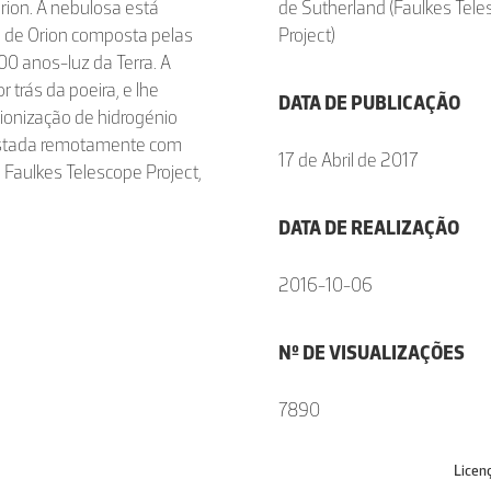
rion. A nebulosa está
de Sutherland (Faulkes Tel
ra de Orion composta pelas
Project)
00 anos-luz da Terra. A
trás da poeira, e lhe
DATA DE PUBLICAÇÃO
 ionização de hidrogénio
egistada remotamente com
17 de Abril de 2017
 Faulkes Telescope Project,
DATA DE REALIZAÇÃO
2016-10-06
Nº DE VISUALIZAÇÕES
7890
Licen