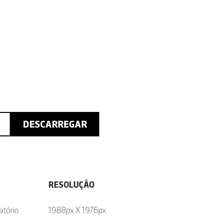
DESCARREGAR
RESOLUÇÃO
atório
1988px X 1976px