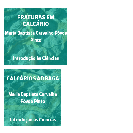
EROSÃO PELO MAR
FRATURAS EM
CALCÁRIO
Maria Baptista Carvalho Póvoa
Maria Baptista Carvalho
Póvoa Pinto
Pinto
Introdução às Ciências
Introdução às Ciências
CALCÁRIOS ADRAGA
Maria Baptista Carvalho
Póvoa Pinto
Introdução às Ciências