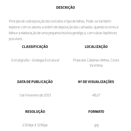
DESCRIÇÃO
Principio de sobreposição dos estratos e tipo de falhas. Pode-se também
explorar com os alunos a ordem de deposição das camadas, quando ocorreu a
falha e a elaboração de uma pequena história geológica, com várias hipóteses
possíveis...
CLASSIFICAÇÃO
LOCALIZAÇÃO
Estratigrafia - Geologia Estrutural
Praia das Cabanas Velhas, Costa
Vicentina
DATA DE PUBLICAÇÃO
Nº DE VISUALIZAÇÕES
1 de Fevereiro de 2013
4827
RESOLUÇÃO
FORMATO
2304px X 1296px
.jpg