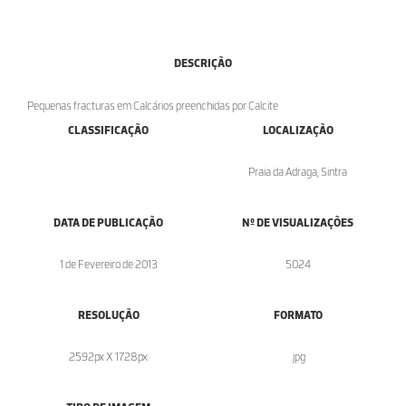
DESCRIÇÃO
Pequenas fracturas em Calcários preenchidas por Calcite
CLASSIFICAÇÃO
LOCALIZAÇÃO
Praia da Adraga, Sintra
DATA DE PUBLICAÇÃO
Nº DE VISUALIZAÇÕES
1 de Fevereiro de 2013
5024
RESOLUÇÃO
FORMATO
2592px X 1728px
.jpg