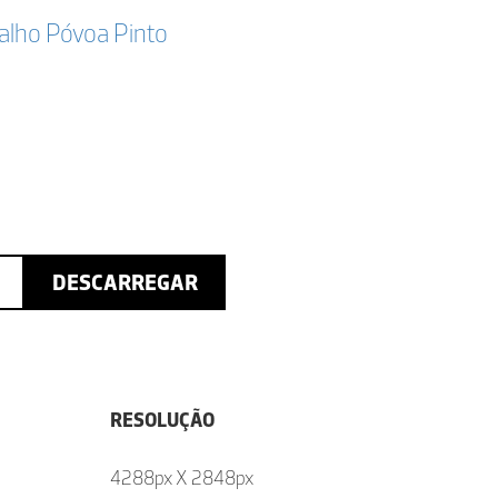
valho Póvoa Pinto
DESCARREGAR
RESOLUÇÃO
4288px X 2848px