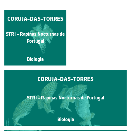
CORUJA-DAS-TORRES
CORUJA-DAS-
TORRES
STRI - Rapinas Nocturnas de
Andreina da Silva
Portugal
Biologia
Biologia
CORUJA-DAS-TORRES
STRI - Rapinas Nocturnas de Portugal
Biologia