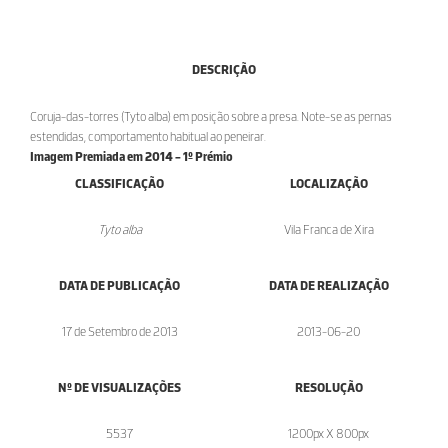
DESCRIÇÃO
Coruja-das-torres (Tyto alba) em posição sobre a presa. Note-se as pernas
estendidas, comportamento habitual ao peneirar.
Imagem Premiada em 2014 - 1º Prémio
CLASSIFICAÇÃO
LOCALIZAÇÃO
Tyto alba
Vila Franca de Xira
DATA DE PUBLICAÇÃO
DATA DE REALIZAÇÃO
17 de Setembro de 2013
2013-06-20
Nº DE VISUALIZAÇÕES
RESOLUÇÃO
5537
1200px X 800px