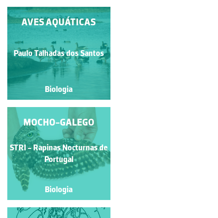
AVES AQUÁTICAS
CRUZA-BICO
Paulo Talhadas dos Santos
Paulo Talhadas dos Santos
Biologia
Biologia
MOCHO-GALEGO
CORUJA-DAS-
TORRES
STRI - Rapinas Nocturnas
STRI - Rapinas Nocturnas de
de Portugal
Portugal
Biologia
Biologia