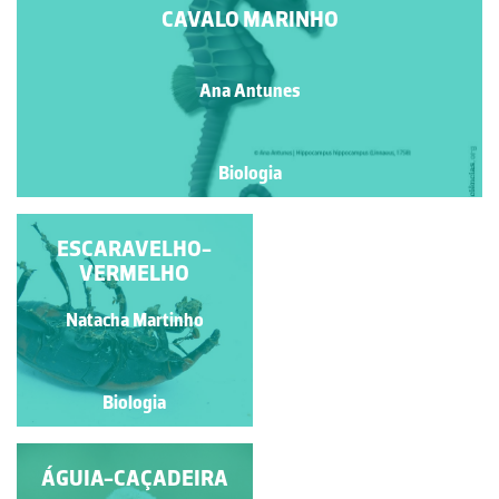
CAVALO MARINHO
Ana Antunes
Biologia
PEIXE-VOADOR
ESCARAVELHO-
VERMELHO
Natacha Martinho
Ana Antunes
Biologia
Biologia
ÁGUIA-CAÇADEIRA
ESCARAVELHO-