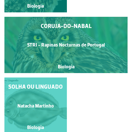
Biologia
Biologia
CORUJA-DO-NABAL
STRI - Rapinas Nocturnas de Portugal
Biologia
PALOMENA PRASINA
SOLHA OU LINGUADO
Manuela Lopes
Natacha Martinho
Biologia
Biologia