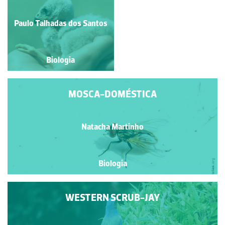
VERMELHO OU
ESCARAVELHO-DA-
PALMEIRA
Paulo Talhadas dos Santos
Natacha Martinho
Biologia
Biologia
MOSCA-DOMÉSTICA
Natacha Martinho
Biologia
WESTERN SCRUB-JAY