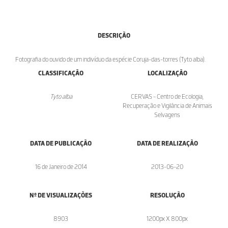
DESCRIÇÃO
Fotografia do ouvido de um indivíduo da espécie Coruja-das-torres (Tyto alba).
CLASSIFICAÇÃO
LOCALIZAÇÃO
Tyto alba
CERVAS - Centro de Ecologia,
Recuperação e Vigilância de Animais
Selvagens
DATA DE PUBLICAÇÃO
DATA DE REALIZAÇÃO
16 de Janeiro de 2014
2013-06-20
Nº DE VISUALIZAÇÕES
RESOLUÇÃO
8903
1200px X 800px