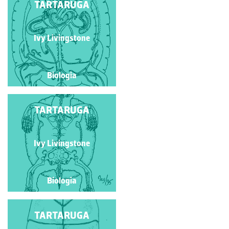
POMBO-DAS-
TARTARUGA
ROCHAS
Ivy Livingstone
Ivy Livingstone
Biologia
Biologia
TARTARUGA
TARTARUGA
Ivy Livingstone
Ivy Livingstone
Biologia
Biologia
TARTARUGA
TARTARUGA