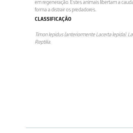
em regeneração. Estes animais libertam a ca
forma a distrair os predadores.
CLASSIFICAÇÃO
Timon lepidus (anteriormente Lacerta lepida). L
Reptilia.