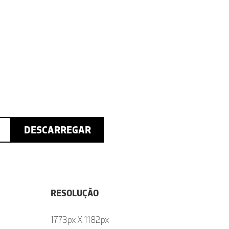
DESCARREGAR
RESOLUÇÃO
1773px X 1182px