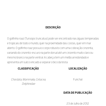
DESCRIÇÃO
O golfinho roaz (Tursiops truncatus) pode ser encontrado nas águas temperadas
e tropicais de todo o mundo, quer na proximidade das costas, quer em mar
aberto. O golfinho roaz possui o corpo robusto com uma coloração cinzenta,
variando do cinzento-escuro na parte dorsal até um cinzento muito claro ou
mesmo branco na parte ventral. A cabeça tem um melão arredondado e
apresenta um sulco vincado a separar o bico da testa.
CLASSIFICAÇÃO
LOCALIZAÇÃO
Chordata; Mammalia; Cetacea;
Funchal
Delphinidae
DATA DE PUBLICAÇÃO
23 de Julho de 2012