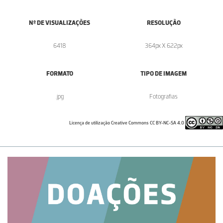
Nº DE VISUALIZAÇÕES
RESOLUÇÃO
6418
364px X 622px
FORMATO
TIPO DE IMAGEM
.jpg
Fotografias
Licença de utilização Creative Commons CC BY-NC-SA 4.0