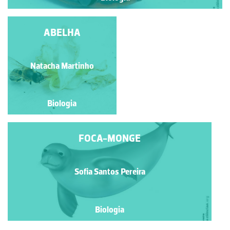
MOSCA-DOMÉSTICA
ABELHA
Natacha Martinho
Natacha Martinho
Biologia
Biologia
FOCA-MONGE
Sofia Santos Pereira
Biologia