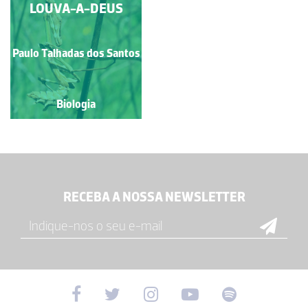
FIVE-SPOT BURNET
LOUVA-A-DEUS
Paulo Talhadas dos Santos
Paulo Talhadas dos Santos
Biologia
Biologia
RECEBA A NOSSA NEWSLETTER