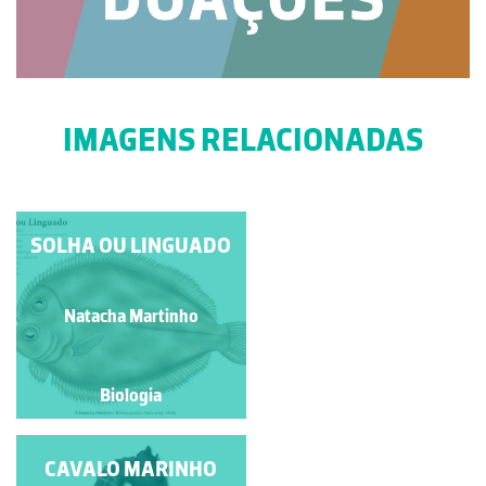
IMAGENS RELACIONADAS
PALOMENA PRASINA
SOLHA OU LINGUADO
Manuela Lopes
Natacha Martinho
Biologia
Biologia
CAVALO MARINHO
SARDÃO