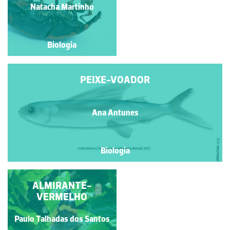
Horácio Santos
Natacha Martinho
Biologia
Biologia
PEIXE-VOADOR
Ana Antunes
Biologia
ESCARAVELHO-
ALMIRANTE-
VERMELHO OU
VERMELHO
ESCARAVELHO-DA-
PALMEIRA
Paulo Talhadas dos Santos
Natacha Martinho