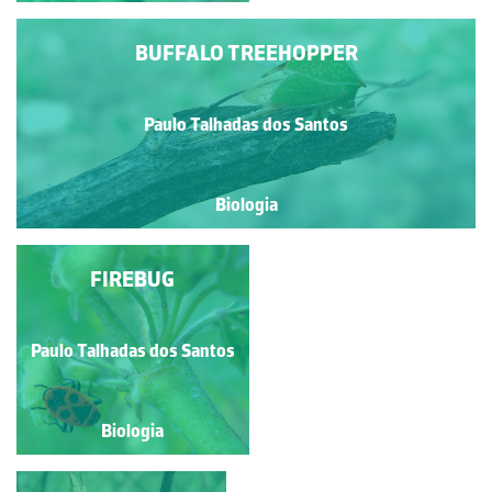
BUFFALO TREEHOPPER
Paulo Talhadas dos Santos
Biologia
GRILO-DO-CAMPO
FIREBUG
Paulo Talhadas dos Santos
Paulo Talhadas dos Santos
Biologia
Biologia