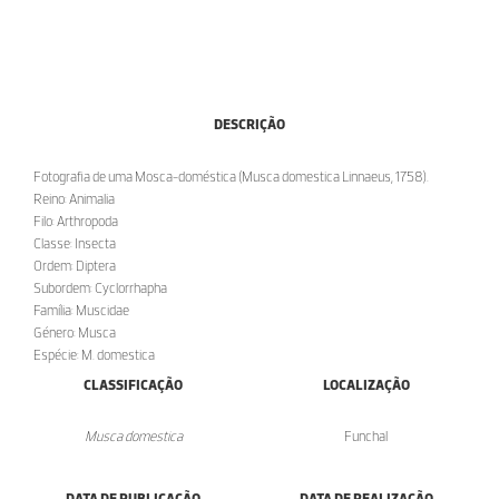
DESCRIÇÃO
Fotografia de uma Mosca-doméstica (Musca domestica Linnaeus, 1758).
Reino: Animalia
Filo: Arthropoda
Classe: Insecta
Ordem: Diptera
Subordem: Cyclorrhapha
Família: Muscidae
Género: Musca
Espécie: M. domestica
CLASSIFICAÇÃO
LOCALIZAÇÃO
Musca domestica
Funchal
DATA DE PUBLICAÇÃO
DATA DE REALIZAÇÃO