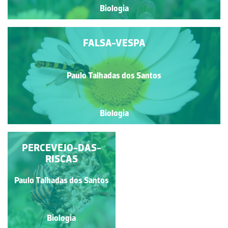
Biologia
FALSA-VESPA
Paulo Talhadas dos Santos
Biologia
GAFANHOTO-DO-
PERCEVEJO-DAS-
EGIPTO
RISCAS
Paulo Talhadas dos Santos
Paulo Talhadas dos Santos
Biologia
Biologia