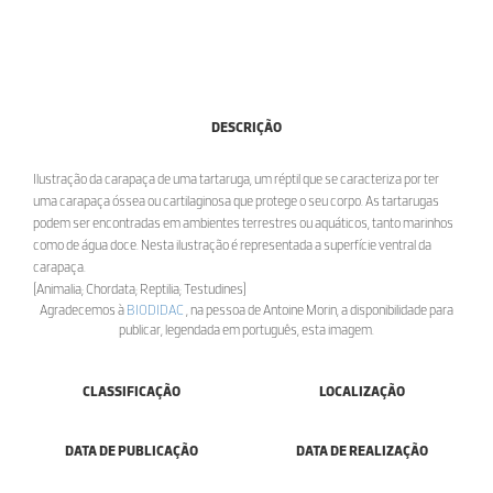
DESCRIÇÃO
Ilustração da carapaça de uma tartaruga, um réptil que se caracteriza por ter
uma carapaça óssea ou cartilaginosa que protege o seu corpo. As tartarugas
podem ser encontradas em ambientes terrestres ou aquáticos, tanto marinhos
como de água doce. Nesta ilustração é representada a superfície ventral da
carapaça.
[Animalia; Chordata; Reptilia; Testudines]
Agradecemos à
BIODIDAC
, na pessoa de Antoine Morin, a disponibilidade para
publicar, legendada em português, esta imagem.
CLASSIFICAÇÃO
LOCALIZAÇÃO
DATA DE PUBLICAÇÃO
DATA DE REALIZAÇÃO