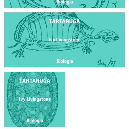
Biologia
TARTARUGA
Ivy Livingstone
Biologia
TARTARUGA
TARTARUGA
Ivy Livingstone
Ivy Livingstone
Biologia
Biologia