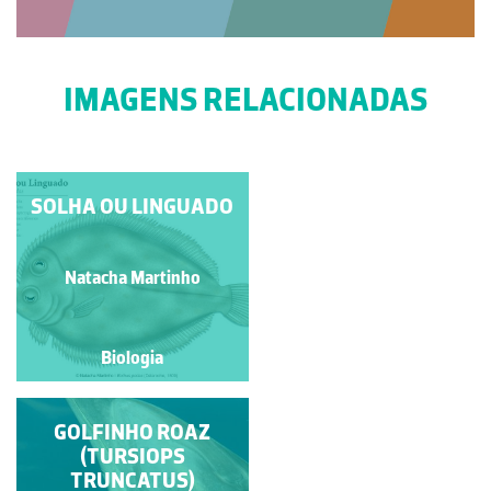
IMAGENS RELACIONADAS
PALOMENA PRASINA
SOLHA OU LINGUADO
Manuela Lopes
Natacha Martinho
Biologia
Biologia
GOLFINHO ROAZ
SARDÃO
(TURSIOPS
TRUNCATUS)