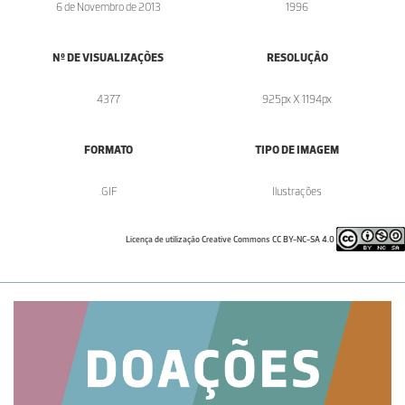
6 de Novembro de 2013
1996
Nº DE VISUALIZAÇÕES
RESOLUÇÃO
4377
925px X 1194px
FORMATO
TIPO DE IMAGEM
.GIF
Ilustrações
Licença de utilização Creative Commons CC BY-NC-SA 4.0