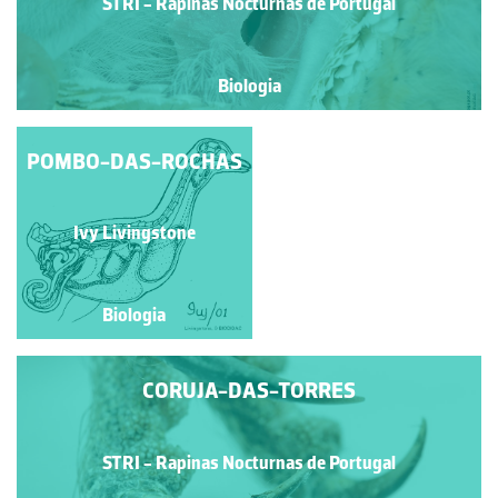
STRI - Rapinas Nocturnas de Portugal
Biologia
POMBO-DAS-ROCHAS
CORUJA-DAS-
TORRES
STRI - Rapinas Nocturnas
Ivy Livingstone
de Portugal
Biologia
Biologia
CORUJA-DAS-TORRES
STRI - Rapinas Nocturnas de Portugal