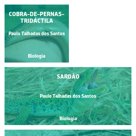
COBRA-DE-PERNAS-
LAGARTIXA-DE-
DEDOS-DENTEADOS
TRIDÁCTILA
Paulo Talhadas dos Santos
Paulo Talhadas dos Santos
Biologia
Biologia
SARDÃO
Paulo Talhadas dos Santos
Biologia