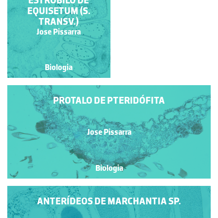
ESTRÓBILO DE
ESTRÓBILO DE
EQUISETUM (S. LONG.)
EQUISETUM (S.
TRANSV.)
Jose Pissarra
Jose Pissarra
Biologia
Biologia
PROTALO DE PTERIDÓFITA
Jose Pissarra
Biologia
ANTERÍDEOS DE MARCHANTIA SP.