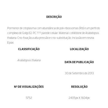
DESCRIÇÃO
Pormenor de citoplasma com abundância de poli-ribossomas (Rb) e um perfil do
complexo de Golgi (G). PC ??? parede celular. Material: cotilédone de Arabidopsis
thaliana. Crio-fixação a alta pressão e crio-substituição. Inclusão em resina
Epoxi.
CLASSIFICAÇÃO
LOCALIZAÇÃO
Arabidopsis thaliana
DATA DE PUBLICAÇÃO
30 de Setembro de 2013
Nº DE VISUALIZAÇÕES
RESOLUÇÃO
5752
2405px X 1604px