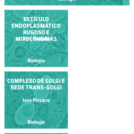
CLOROPLASTO DE
RETÍCULO
CÉLULA VEGETAL
ENDOPLASMÁTICO
RUGOSO E
MITOCÔNDRIAS
Jose Pissarra
Jose Pissarra
Biologia
Biologia
COMPLEXO DE GOLGI E
SISTEMA
ENDOMEMBRANAR
REDE TRANS-GOLGI
Jose Pissarra
Jose Pissarra
Biologia
Biologia