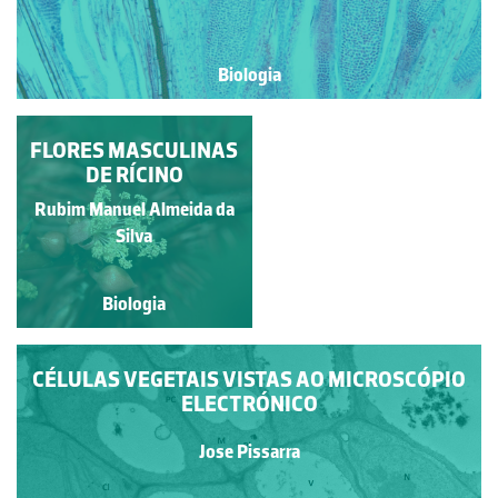
Biologia
FLORES MASCULINAS
GAMETÓFITO
FEMININO DE MNIUM
DE RÍCINO
SP.
Rubim Manuel Almeida da
Jose Pissarra
Silva
Biologia
Biologia
CÉLULAS VEGETAIS VISTAS AO MICROSCÓPIO
ELECTRÓNICO
Jose Pissarra