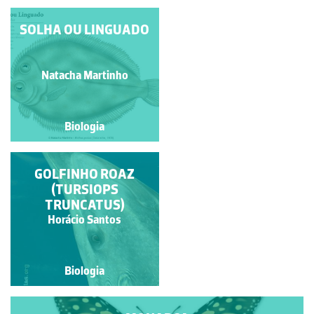
PALOMENA PRASINA
SOLHA OU LINGUADO
Manuela Lopes
Natacha Martinho
Biologia
Biologia
GOLFINHO ROAZ
SARDÃO
(TURSIOPS
TRUNCATUS)
Horácio Santos
Isabel Gil
Biologia
Biologia