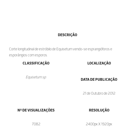
DESCRIÇÃO
Corte longitudinal de estróbilo de Equisetum vendo-se esprangióforos e
esporângios com esporos.
CLASSIFICAÇÃO
LOCALIZAÇÃO
Equisetum sp.
DATA DE PUBLICAÇÃO
21 de Outubro de 2012
Nº DE VISUALIZAÇÕES
RESOLUÇÃO
7082
2400px X 1920px