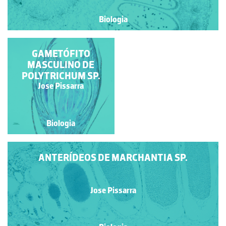
Biologia
PROTALO DE
GAMETÓFITO
PTERIDÓFITA
MASCULINO DE
POLYTRICHUM SP.
Jose Pissarra
Jose Pissarra
Biologia
Biologia
ANTERÍDEOS DE MARCHANTIA SP.
Jose Pissarra