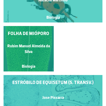
Biologia
INFLORESCÊNCIA DE
FOLHA DE MIÓPORO
MONOCOTILEDÓNEA
Rubim Manuel Almeida da
Rubim Manuel Almeida da
Silva
Silva
Biologia
Biologia
ESTRÓBILO DE EQUISETUM (S. TRANSV.)
Jose Pissarra