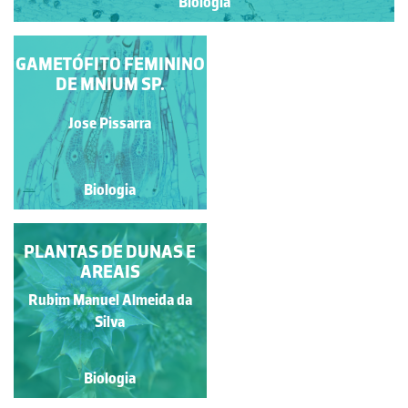
Biologia
GAMETÓFITO FEMININO
ANTERÍDIOS DE
POLYTRICHUM SP.
DE MNIUM SP.
Jose Pissarra
Jose Pissarra
Biologia
Biologia
FLORES MASCULINAS
PLANTAS DE DUNAS E
DE RÍCINO
AREAIS
Rubim Manuel Almeida da
Rubim Manuel Almeida da
Silva
Silva
Biologia
Biologia