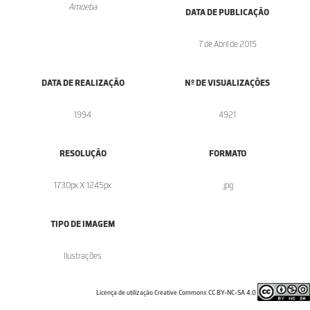
Amoeba
DATA DE PUBLICAÇÃO
7 de Abril de 2015
DATA DE REALIZAÇÃO
Nº DE VISUALIZAÇÕES
1994
4921
RESOLUÇÃO
FORMATO
1730px X 1245px
.jpg
TIPO DE IMAGEM
Ilustrações
Licença de utilização Creative Commons CC BY-NC-SA 4.0