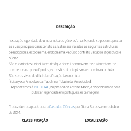
DESCRIÇÃO
Ilustração legendada de uma ameba do género
Amoeba
, onde se podem apreciar
as suas principais características. Estão assinaladas as seguintes estruturas:
pseudópodes, ectoplasma, endoplasma, vacúolo contrátil, vacúolos digestivos e
núcleo.
São eucariontes unicelulares de água doce. Locomovem-se e alimentam-se
com recurso a pseudópodes, extensões do citoplasma e membrana celular.
São seres vivos de difícil classificação taxonómica.
[Eukaryota; Amoebozoa; Tubulinea; Tubulinida; Amoebidae].
Agradecemos à
BIODIDAC
, na pessoa de Antoine Morin, a disponibilidade para
publicar, legendada em português, esta imagem.
Traduzido e adaptado para a
Casa das Ciências
por Diana Barbosa em outubro
de 2014.
CLASSIFICAÇÃO
LOCALIZAÇÃO