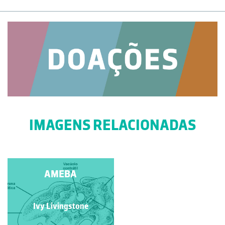
IMAGENS RELACIONADAS
AMEBA
AMEBA
Ivy Livingstone
Ivy Livingstone