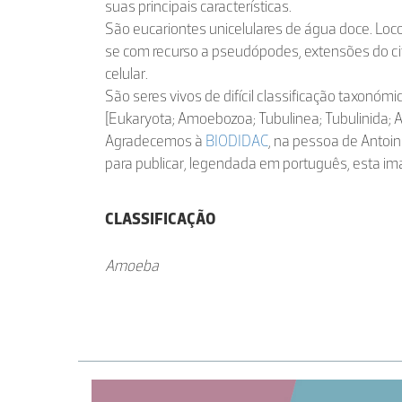
suas principais características.
São eucariontes unicelulares de água doce. L
se com recurso a pseudópodes, extensões do 
celular.
São seres vivos de difícil classificação taxonómic
[Eukaryota; Amoebozoa; Tubulinea; Tubulinida; 
Agradecemos à
BIODIDAC
, na pessoa de Antoin
para publicar, legendada em português, esta i
CLASSIFICAÇÃO
Amoeba