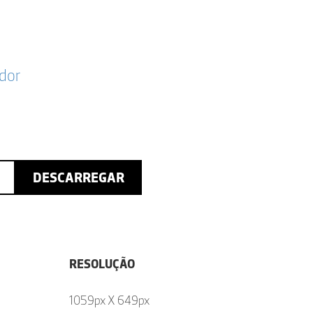
dor
DESCARREGAR
RESOLUÇÃO
1059px X 649px