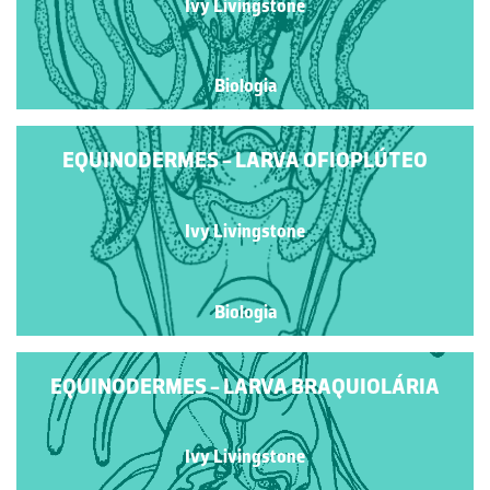
Ivy Livingstone
Biologia
EQUINODERMES - LARVA OFIOPLÚTEO
Ivy Livingstone
Biologia
EQUINODERMES - LARVA BRAQUIOLÁRIA
Ivy Livingstone