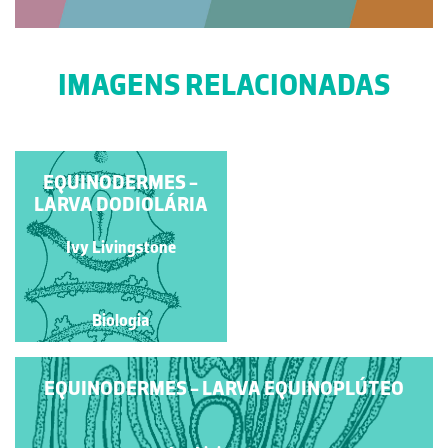
IMAGENS RELACIONADAS
ASTERINA GIBBOSA
EQUINODERMES -
LARVA DODIOLÁRIA
Marília Santos
Ivy Livingstone
Biologia
Biologia
EQUINODERMES - LARVA EQUINOPLÚTEO