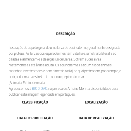
DESCRIÇÃO
Ilustração do aspeto geral de uma larva de equinoderme, geralmente designada
por pluteus. As larvas dos equinodermes têm vida livre, simetria bilateral, são
ciliadas e alimentam-se de algas unicelulares. Sofrem sucessivas
metamorfoses até à fase adulta. Os equinodermes são um filo de animais
marinhos invertebrados e com simetria radial, ao qual pertencem, por exemplo, o
ouriço-do-mar, a estrela-do-mar ou o pepino-do-mar.
[Animalia; Echinodermata]
Agradecemos à
BIODIDAC
, na pessoa de Antoine Morin, a disponibilidade para
publicar esta imagem legendada em português.
CLASSIFICAÇÃO
LOCALIZAÇÃO
DATA DE PUBLICAÇÃO
DATA DE REALIZAÇÃO