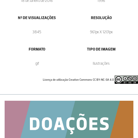
18 de Janeiro de 2016
1996
Nº DE VISUALIZAÇÕES
RESOLUÇÃO
3845
961px X 1201px
FORMATO
TIPO DE IMAGEM
.gif
Ilustrações
Licença de utilização Creative Commons CC BY-NC-SA 4.0