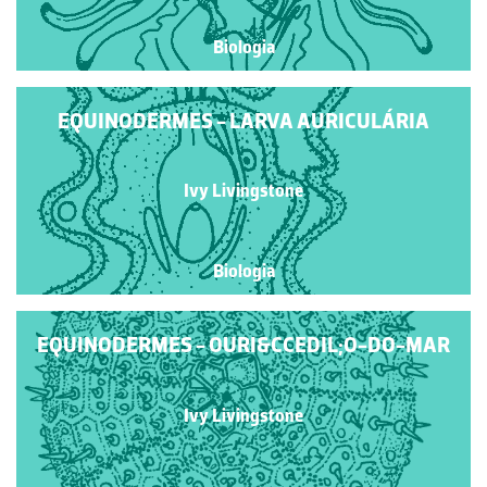
Biologia
EQUINODERMES - LARVA AURICULÁRIA
Ivy Livingstone
Biologia
EQUINODERMES - OURI&CCEDIL;O-DO-MAR
Ivy Livingstone