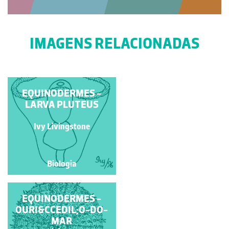
IMAGENS RELACIONADAS
ASTERINA GIBBOSA
EQUINODERMES -
LARVA PLUTEUS
Marília Santos
Ivy Livingstone
Biologia
Biologia
EQUINODERMES -
EQUINODERMES -
OURI&CCEDIL;O-DO-
LARVA
EQUINOPLÚTEO
MAR