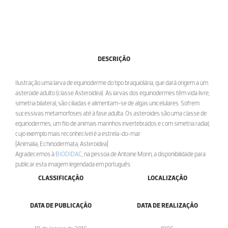
DESCRIÇÃO
Ilustração uma larva de equinoderme do tipo braquiolária, que dará origem a um
asteroide adulto (classe Asteroidea). As larvas dos equinodermes têm vida livre,
simetria bilateral, são ciliadas e alimentam-se de algas unicelulares. Sofrem
sucessivas metamorfoses até à fase adulta. Os asteroides são uma classe de
equinodermes, um filo de animais marinhos invertebrados e com simetria radial,
cujo exemplo mais reconhecível é a estrela-do-mar.
[Animalia; Echinodermata; Asteroidea]
Agradecemos à
BIODIDAC
, na pessoa de Antoine Morin, a disponibilidade para
publicar esta imagem legendada em português.
CLASSIFICAÇÃO
LOCALIZAÇÃO
DATA DE PUBLICAÇÃO
DATA DE REALIZAÇÃO