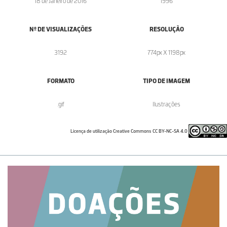
18 de Janeiro de 2016
1996
Nº DE VISUALIZAÇÕES
RESOLUÇÃO
3192
774px X 1198px
FORMATO
TIPO DE IMAGEM
.gif
Ilustrações
Licença de utilização Creative Commons CC BY-NC-SA 4.0