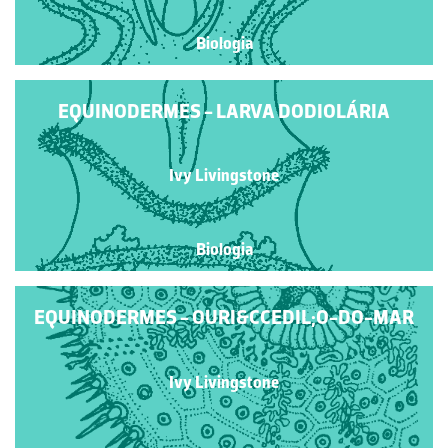
Biologia
EQUINODERMES - LARVA DODIOLÁRIA
Ivy Livingstone
Biologia
EQUINODERMES - OURI&CCEDIL;O-DO-MAR
Ivy Livingstone