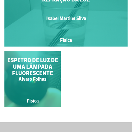
Isabel Martins Silva
Física
ESPETRO DE LUZ DE
CARRINHO SOLAR
UMA LÂMPADA
FLUORESCENTE
Isabel Martins Silva
Alvaro Folhas
Física
Física