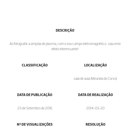
DESCRIÇÃO
Ao fotografar a ampola de plasma, com o seu campo eletromagnético...saiu este
efeito interessante!
CLASSIFICAÇÃO
LOCALIZAÇÃO
sala de aula (Miranda do Corvo)
DATA DE PUBLICAÇÃO
DATA DE REALIZAÇÃO
23 de Setembro de 2016
2014-03-20
Nº DE VISUALIZAÇÕES
RESOLUÇÃO