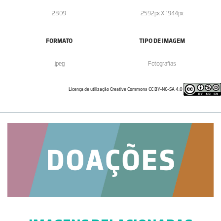
2809
2592px X 1944px
FORMATO
TIPO DE IMAGEM
.jpeg
Fotografias
Licença de utilização Creative Commons CC BY-NC-SA 4.0