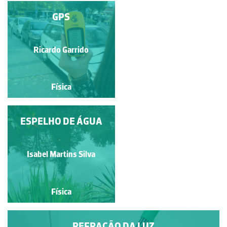
NUVENS
GPS
Maria da Graça Dias Carraça
Ricardo Garrido
Física
Física
ESPELHO DE ÁGUA
SOMBRAS
Isabel Martins Silva
Isabel Martins Silva
Física
Física
REFRAÇÃO DA LUZ