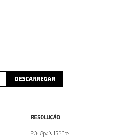
DESCARREGAR
RESOLUÇÃO
2048px X 1536px