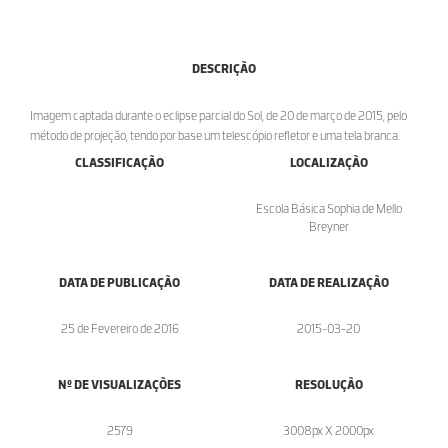
DESCRIÇÃO
Imagem captada durante o eclipse parcial do Sol, de 20 de março de 2015, pelo
método de projeção, tendo por base um telescópio refletor e uma tela branca.
CLASSIFICAÇÃO
LOCALIZAÇÃO
Escola Básica Sophia de Mello
Breyner
DATA DE PUBLICAÇÃO
DATA DE REALIZAÇÃO
25 de Fevereiro de 2016
2015-03-20
Nº DE VISUALIZAÇÕES
RESOLUÇÃO
2579
3008px X 2000px