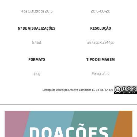
4 de Outubro de 2016
2016-06-20
Nº DE VISUALIZAÇÕES
RESOLUÇÃO
8462
3673px X 2744px
FORMATO
TIPO DE IMAGEM
.jpeg
Fotografias
Licença de utilização Creative Commons CC BY-NC-SA 4.0