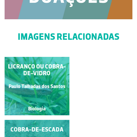
IMAGENS RELACIONADAS
LICRANÇO OU COBRA-
COBRA-RATEIRA
JUVENIL
DE-VIDRO
Paulo Talhadas dos Santos
Paulo Talhadas dos Santos
Biologia
Biologia
COBRA-DE-ESCADA
COBRA-RATEIRA