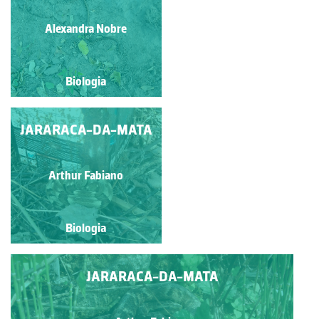
Alvaro Folhas
Alexandra Nobre
Biologia
Biologia
JARARACA-DA-MATA
CASCAVEL
Natália Lavínia Andrello de
Arthur Fabiano
Souza
Biologia
Biologia
JARARACA-DA-MATA