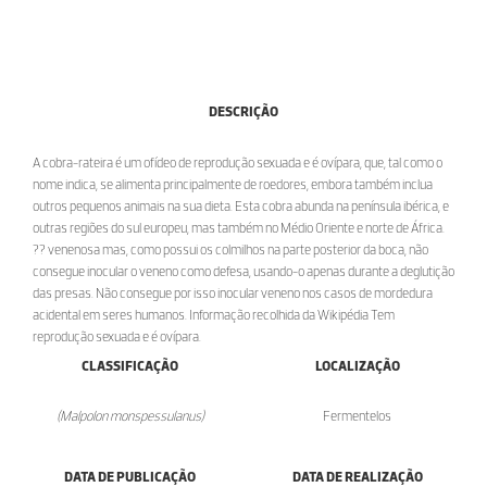
DESCRIÇÃO
A cobra-rateira é um ofídeo de reprodução sexuada e é ovípara, que, tal como o
nome indica, se alimenta principalmente de roedores, embora também inclua
outros pequenos animais na sua dieta. Esta cobra abunda na península ibérica, e
outras regiões do sul europeu, mas também no Médio Oriente e norte de África.
?? venenosa mas, como possui os colmilhos na parte posterior da boca, não
consegue inocular o veneno como defesa, usando-o apenas durante a deglutição
das presas. Não consegue por isso inocular veneno nos casos de mordedura
acidental em seres humanos. Informação recolhida da Wikipédia Tem
reprodução sexuada e é ovípara.
CLASSIFICAÇÃO
LOCALIZAÇÃO
(Malpolon monspessulanus)
Fermentelos
DATA DE PUBLICAÇÃO
DATA DE REALIZAÇÃO