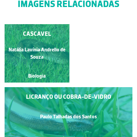
IMAGENS RELACIONADAS
COBRA-RATEIRA
CASCAVEL
JUVENIL
Natália Lavínia Andrello de
Paulo Talhadas dos Santos
Souza
Biologia
Biologia
LICRANÇO OU COBRA-DE-VIDRO
Paulo Talhadas dos Santos