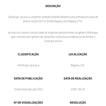
DESCRIÇÃO
Bothrops Jararaca
, serpente simbolo da Mata Atlantica encontrada em area de
preservação na Foz do Rio Biguaçu em Biguaçu/SC.
Jararaca é o nome comum dado às espécies pertencentes ao género
Bothrops
,
que consiste num género de serpentes venenosas endémicas da América
Central e do Sul.
CLASSIFICAÇÃO
LOCALIZAÇÃO
Bothrops Jararaca
Biguaçu/SC
DATA DE PUBLICAÇÃO
DATA DE REALIZAÇÃO
13 de Dezembro de 2021
2019-09-01
Nº DE VISUALIZAÇÕES
RESOLUÇÃO