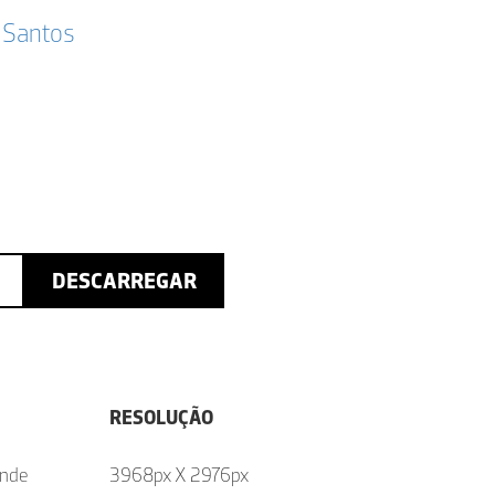
 Santos
DESCARREGAR
RESOLUÇÃO
ende
3968px X 2976px