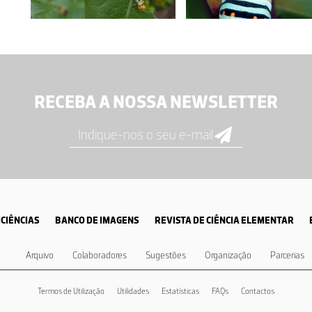
RECEBA A NOSSA NEWSLETTER
CIÊNCIAS
BANCO DE IMAGENS
REVISTA DE CIÊNCIA ELEMENTAR
Arquivo
Colaboradores
Sugestões
Organização
Parcerias
Termos de Utilização
Utilidades
Estatísticas
FAQs
Contactos