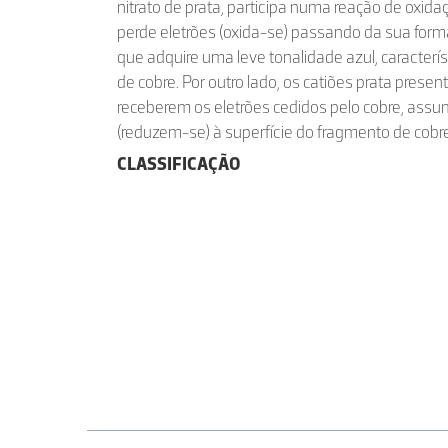
nitrato de prata, participa numa reação de oxida
perde eletrões (oxida-se) passando da sua forma
que adquire uma leve tonalidade azul, caracterís
de cobre. Por outro lado, os catiões prata present
receberem os eletrões cedidos pelo cobre, ass
(reduzem-se) à superfície do fragmento de cobre
CLASSIFICAÇÃO