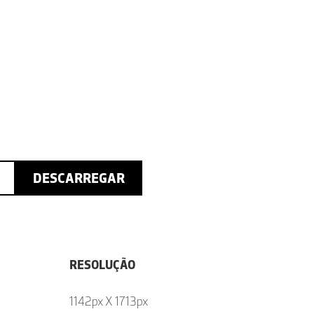
DESCARREGAR
RESOLUÇÃO
1142px X 1713px