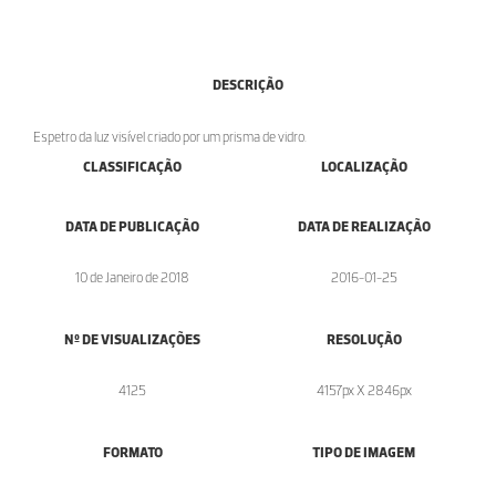
DESCRIÇÃO
Espetro da luz visível criado por um prisma de vidro.
CLASSIFICAÇÃO
LOCALIZAÇÃO
DATA DE PUBLICAÇÃO
DATA DE REALIZAÇÃO
10 de Janeiro de 2018
2016-01-25
Nº DE VISUALIZAÇÕES
RESOLUÇÃO
4125
4157px X 2846px
FORMATO
TIPO DE IMAGEM