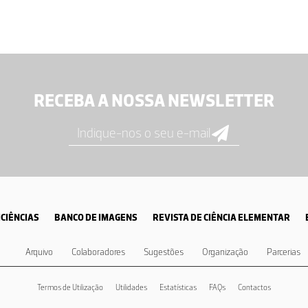
RECEBA A NOSSA NEWSLETTER
CIÊNCIAS
BANCO DE IMAGENS
REVISTA DE CIÊNCIA ELEMENTAR
Arquivo
Colaboradores
Sugestões
Organização
Parcerias
Termos de Utilização
Utilidades
Estatísticas
FAQs
Contactos