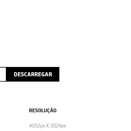
DESCARREGAR
RESOLUÇÃO
4032px X 3024px