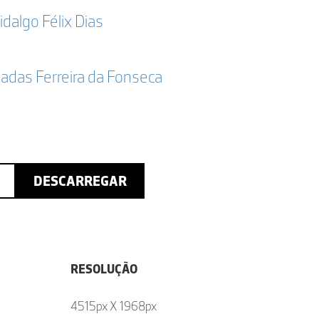
idalgo Félix Dias
adas Ferreira da Fonseca
DESCARREGAR
RESOLUÇÃO
4515px X 1968px