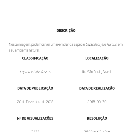
DESCRIÇÃO
Nesta imagem, podemos ver um exemplar da espécie
Leptodactylus fuscus
, em
seu ambiente natural.
CLASSIFICAÇÃO
LOCALIZAÇÃO
Leptodactylus fuscus
Itu, São Paulo, Brasil.
DATA DE PUBLICAÇÃO
DATA DE REALIZAÇÃO
20 de Dezembro de 2018
2018-09-30
Nº DE VISUALIZAÇÕES
RESOLUÇÃO
2433
2866px X 2149px