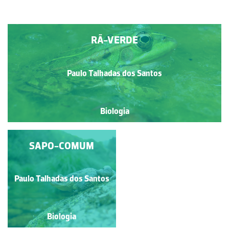
RÃ-VERDE
Paulo Talhadas dos Santos
Biologia
SAPO-COMUM
RÃ-IBÉRICA
Paulo Talhadas dos Santos
Paulo Talhadas dos Santos
Biologia
Biologia