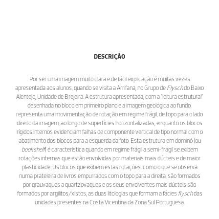
DESCRIÇÃO
Por ser uma imagem muito clara e de fácil explicação é muitas vezes
apresentada aos alunos, quando se visita a Arrifana, no Grupo de
Flysch
do Baixo
Alentejo, Unidade de Brejeira. A estrutura apresentada, com a “leitura estrutural”
desenhada no bloco em primeiro plano e a imagem geológica ao fundo,
representa uma movimentação de rotação em regime frágil, de topo para o lado
direito da imagem, ao longo de superfícies horizontalizadas, enquanto os blocos
rígidos internos evidenciam falhas de componente vertical de tipo normal com o
abatimento dos blocos para a esquerda da foto. Esta estrutura em dominó (ou
bookshelf
) é característica quando em regime frágil a semi-frágil se exibem
rotações internas que estão envolvidas por materiais mais dúcteis e de maior
plasticidade. Os blocos que exibem estas rotações, como o que se observa
numa prateleira de livros empurrados com o topo para a direita, são formados
por grauvaques a quartzovaques e os seus envolventes mais dúcteis são
formados por argilitos/xistos, as duas litologias que formam a fácies
flysch
das
unidades presentes na Costa Vicentina da Zona Sul Portuguesa.