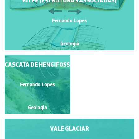
RITFE (ESTRUTURAS ASSOCIADAS)
Fernando Lopes
Geologia
CASCATA DE HENGIFOSS
CASCATA DE
HENGIFOSS
Fernando Lopes
Fernando Lopes
Geologia
Geologia
VALE GLACIAR