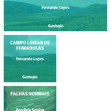
Fernando Lopes
Geologia
FIORDE DE AKUREYRI
CAMPO LINEAR DE
(OU EYJAFJÖRÐUR)
FUMAROLAS
Fernando Lopes
Fernando Lopes
Geologia
Geologia
CANHÃO BASÁLTICO
FALHAS NORMAIS
Fernando Lopes
Ana Bela Saraiva