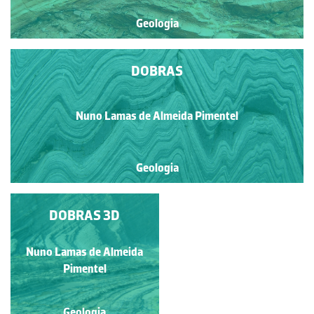
Geologia
DOBRAS
Nuno Lamas de Almeida Pimentel
Geologia
DOBRAS NA
DOBRAS 3D
SENHORA DO SALTO
Nuno Lamas de Almeida
Ana Bela Saraiva
Pimentel
Geologia
Geologia