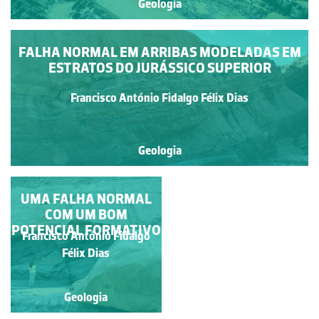
Geologia
FALHA NORMAL EM ARRIBAS MODELADAS EM
ESTRATOS DO JURÁSSICO SUPERIOR
Francisco António Fidalgo Félix Dias
Geologia
FALHA NORMAL EM
UMA FALHA NORMAL
ESTRATOS DO
COM UM BOM
POTENCIAL FORMATIVO
PLIENSBAQUIANO
Francisco António Fidalgo
Francisco António Fidalgo
(JURÁSSICO
Félix Dias
Félix Dias
INFERIOR)
Geologia
Geologia