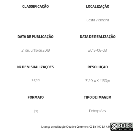
CLASSIFICAÇÃO
LOCALIZAÇÃO
Costa Vicentina
DATA DE PUBLICAÇÃO
DATA DE REALIZAÇÃO
21 de Junho de 2019
2019-06-03
Nº DE VISUALIZAÇÕES
RESOLUÇÃO
3622
3120px X 4160px
FORMATO
TIPO DE IMAGEM
.jpg
Fotografias
Licença de utilização Creative Commons CC BY-NC-SA 4.0