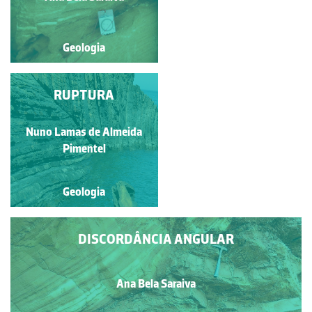
Geologia
Geologia
CASCATA DE
RUPTURA
GODAFOSS,
NORDESTE DA
Francisco António Fidalgo
Nuno Lamas de Almeida
ISLÂNDIA
Félix Dias
Pimentel
Geologia
Geologia
DISCORDÂNCIA ANGULAR
Ana Bela Saraiva