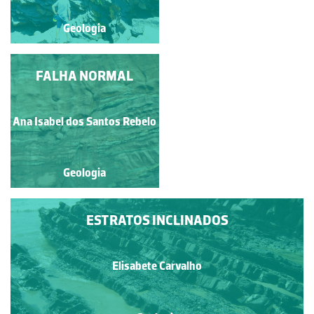
Geologia
Geologia
FALHA NORMAL
SEQUÊNCIA
TURBIDÍTICA DE
ZUMAIA
José Bernardo Rodrigues
Ana Isabel dos Santos Rebelo
Brilha
Geologia
Geologia
ESTRATOS INCLINADOS
Elisabete Carvalho