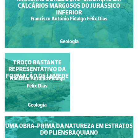
CALCÁRIOS MARGOSOS DO JURÁSSICO
INFERIOR
Francisco António Fidalgo Félix Dias
Geologia
TROÇO BASTANTE
PRINCÍPIO DA
REPRESENTATIVO DA
SOBREPOSIÇÃO
FORMAÇÃO DE LEMEDE
Francisco António Fidalgo
Luís Duarte
Félix Dias
Geologia
Geologia
UMA OBRA-PRIMA DA NATUREZA EM ESTRATOS
DO PLIENSBAQUIANO