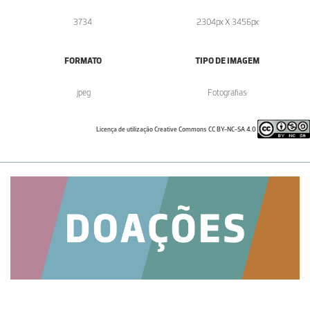
3734
2304px X 3456px
FORMATO
TIPO DE IMAGEM
.jpeg
Fotografias
Licença de utilização Creative Commons CC BY-NC-SA 4.0