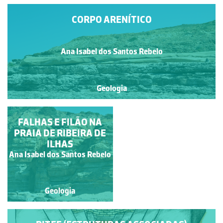
CORPO ARENÍTICO
Ana Isabel dos Santos Rebelo
Geologia
FALHAS E FILÃO NA
ILUSTRANDO O
CONCEITO DE FALHA
PRAIA DE RIBEIRA DE
ILHAS
Francisco António Fidalgo
Ana Isabel dos Santos Rebelo
Félix Dias
Geologia
Geologia