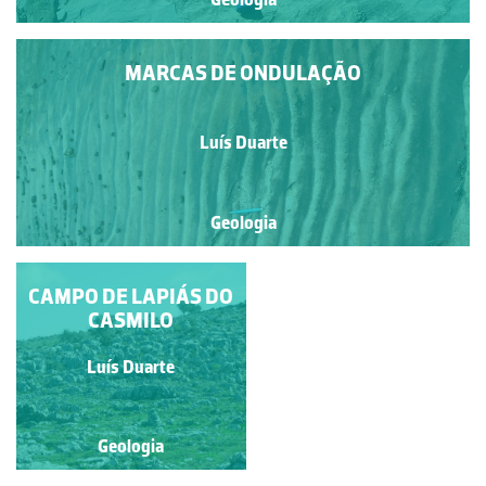
MARCAS DE ONDULAÇÃO
Luís Duarte
Geologia
FÓSSEIS DE CORAIS E
CAMPO DE LAPIÁS DO
CRINÓIDES
CASMILO
Luís Duarte
Luís Duarte
Geologia
Geologia