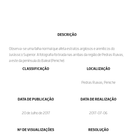
DESCRIÇÃO
Observa-se uma falha normal que afeta estratos argilosos e areníticos do
Jurássico Superior. A fotografia foi tirada nas arribas da região de Pedras Ruivas,
a este da península do Baleal (Peniche).
CLASSIFICAÇÃO
LOCALIZAÇÃO
Pedras Ruivas, Peniche
DATA DE PUBLICAÇÃO
DATA DE REALIZAÇÃO
20 de Julho de 2017
2017-07-06
Nº DE VISUALIZAÇÕES
RESOLUÇÃO