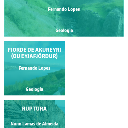
Fernando Lopes
Geologia
FIORDE DE AKUREYRI
VALE GLACIAR
(OU EYJAFJÖRÐUR)
Fernando Lopes
Fernando Lopes
Geologia
Geologia
CAMPO LINEAR DE
RUPTURA
FUMAROLAS
Nuno Lamas de Almeida
Fernando Lopes