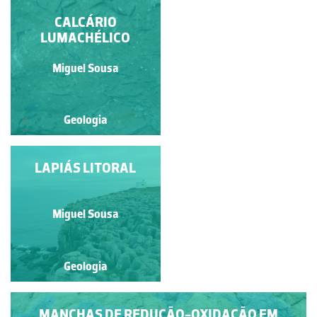
ALTERNÂNCIAS
CALCÁRIO
MARGA-CALCÁRIO
LUMACHÉLICO
Luís Duarte
Miguel Sousa
Geologia
Geologia
PENEDO DO GUINCHO
LAPIÁS LITORAL
Miguel Sousa
Miguel Sousa
Geologia
Geologia
MANCHAS DE REDUÇÃO-OXIDAÇÃO EM