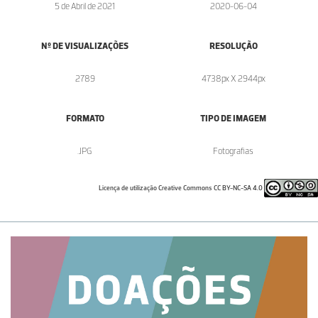
5 de Abril de 2021
2020-06-04
Nº DE VISUALIZAÇÕES
RESOLUÇÃO
2789
4738px X 2944px
FORMATO
TIPO DE IMAGEM
.JPG
Fotografias
Licença de utilização Creative Commons CC BY-NC-SA 4.0