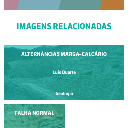
IMAGENS RELACIONADAS
ALTERNÂNCIAS MARGA-CALCÁRIO
Luís Duarte
Geologia
FALHA NORMAL
MANCHAS DE
REDUÇÃO-OXIDAÇÃO
EM CALCÁRIOS
Francisco António Fidalgo