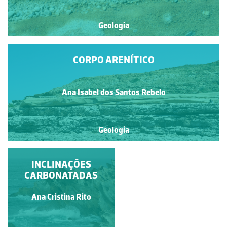
Geologia
CORPO ARENÍTICO
Ana Isabel dos Santos Rebelo
Geologia
UMA OBRA-PRIMA DA
INCLINAÇÕES
NATUREZA EM
CARBONATADAS
ESTRATOS DO
Francisco António Fidalgo
PLIENSBAQUIANO
Ana Cristina Rito
Félix Dias