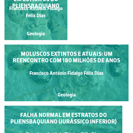
PLIENSBAQUIANO
PENICHE
Francisco António Fidalgo
Francisco António Fidalgo
Félix Dias
Félix Dias
Geologia
Geologia
MOLUSCOS EXTINTOS E ATUAIS: UM
REENCONTRO COM 180 MILHÕES DE ANOS
Francisco António Fidalgo Félix Dias
Geologia
FALHA NORMAL EM ESTRATOS DO
PLIENSBAQUIANO (JURÁSSICO INFERIOR)