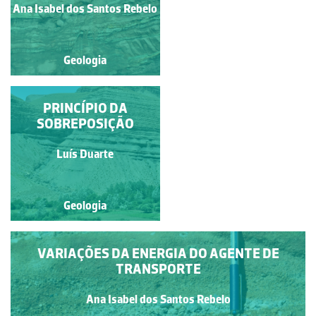
MARGOSOS DO
Ana Isabel dos Santos Rebelo
Félix Dias
JURÁSSICO INFERIOR
Geologia
Geologia
CASCATA DE
PRINCÍPIO DA
SOBREPOSIÇÃO
HENGIFOSS
Fernando Lopes
Luís Duarte
Geologia
Geologia
VARIAÇÕES DA ENERGIA DO AGENTE DE
TRANSPORTE
Ana Isabel dos Santos Rebelo