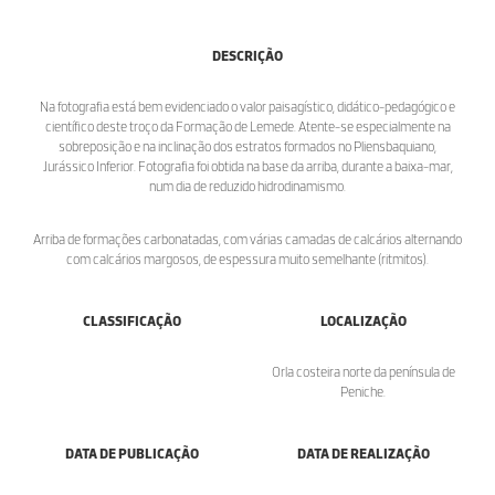
DESCRIÇÃO
Na fotografia está bem evidenciado o valor paisagístico, didático-pedagógico e
científico deste troço da Formação de Lemede. Atente-se especialmente na
sobreposição e na inclinação dos estratos formados no Pliensbaquiano,
Jurássico Inferior. Fotografia foi obtida na base da arriba, durante a baixa-mar,
num dia de reduzido hidrodinamismo.
Arriba de formações carbonatadas, com várias camadas de calcários alternando
com calcários margosos, de espessura muito semelhante (ritmitos).
CLASSIFICAÇÃO
LOCALIZAÇÃO
Orla costeira norte da península de
Peniche.
DATA DE PUBLICAÇÃO
DATA DE REALIZAÇÃO