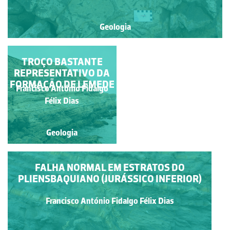
Geologia
UMA OBRA-PRIMA DA
TROÇO BASTANTE
REPRESENTATIVO DA
NATUREZA EM
FORMAÇÃO DE LEMEDE
ESTRATOS DO
Francisco António Fidalgo
Francisco António Fidalgo
PLIENSBAQUIANO
Félix Dias
Félix Dias
Geologia
Geologia
FALHA NORMAL EM ESTRATOS DO
PLIENSBAQUIANO (JURÁSSICO INFERIOR)
Francisco António Fidalgo Félix Dias