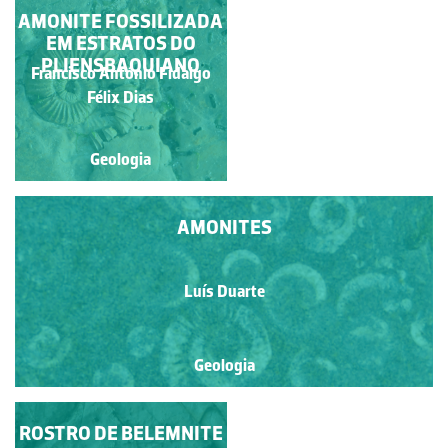
AMONITE FOSSILIZADA
AMONITE DO
EM ESTRATOS DO
TOARCIANO
PLIENSBAQUIANO
Francisco António Fidalgo
Francisco António Fidalgo
Félix Dias
Félix Dias
Geologia
Geologia
AMONITES
Luís Duarte
Geologia
ROSTRO DE BELEMNITE
ARRIBAS