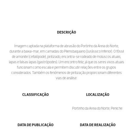
DESCRIÇÃO
Imagem captada na plataforma de abrasão do Portinho da Areia do Norte,
durante a baixa-mar, em camadas do Pliensbaquiano (Jurássico Inferior). O fóssil
de amonite (cefalópode), piritizado, encontra-se rodeado de moluscos atuais,
lapas e falsas lapas (gastrópodes). Um encontro feliz, já que os seres vivos atuais
funcionam como escala e permitem discutir relações entre os grupos
considerados. Também os fenómenos de piritização proporcionam diferentes
vias de análise.
CLASSIFICAÇÃO
LOCALIZAÇÃO
Portinho da Areia do Norte, Peniche.
DATA DE PUBLICAÇÃO
DATA DE REALIZAÇÃO