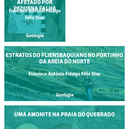
AFETADO POR
PEQUENA FALHA
Francisco António Fidalgo
Francisco António Fidalgo
Félix Dias
Félix Dias
Geologia
Geologia
ESTRATOS DO PLIENSBAQUIANO NO PORTINHO
DA AREIA DO NORTE
Francisco António Fidalgo Félix Dias
Geologia
UMA AMONITE NA PRAIA DO QUEBRADO