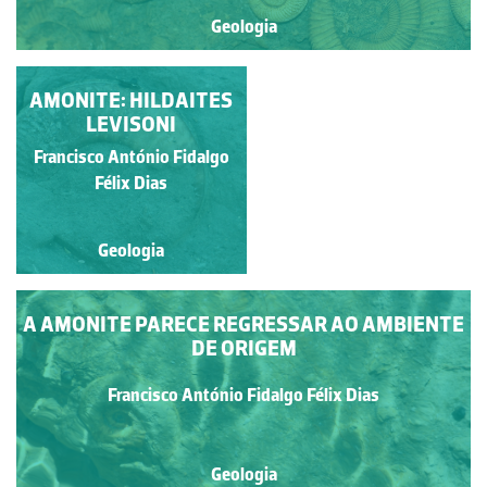
Geologia
AMONITE: HILDAITES
FRAGMENTO DE
AMONITE
LEVISONI
Francisco António Fidalgo
Francisco António Fidalgo
Félix Dias
Félix Dias
Geologia
Geologia
A AMONITE PARECE REGRESSAR AO AMBIENTE
DE ORIGEM
Francisco António Fidalgo Félix Dias
Geologia