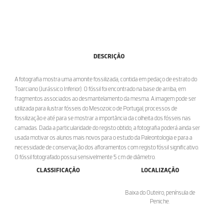
DESCRIÇÃO
A fotografia mostra uma amonite fossilizada, contida em pedaço de estrato do
Toarciano (Jurássico Inferior). O fóssil foi encontrado na base de arriba, em
fragmentos associados ao desmantelamento da mesma. A imagem pode ser
utilizada para ilustrar fósseis do Mesozoico de Portugal, processos de
fossilização e até para se mostrar a importância da colheita dos fósseis nas
camadas. Dada a particularidade do registo obtido, a fotografia poderá ainda ser
usada motivar os alunos mais novos para o estudo da Paleontologia e para a
necessidade de conservação dos afloramentos com registo fóssil significativo.
O fóssil fotografado possui sensivelmente 5 cm de diâmetro.
CLASSIFICAÇÃO
LOCALIZAÇÃO
Baixa do Outeiro, península de
Peniche.