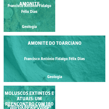
AMONITE
Francisco António Fidalgo
Francisco António Fidalgo
Félix Dias
Félix Dias
Geologia
Geologia
AMONITE DO TOARCIANO
Francisco António Fidalgo Félix Dias
Geologia
MOLUSCOS EXTINTOS E
AMONITE
FOSSILIZADA EM
ATUAIS: UM
REENCONTRO COM 180
ESTRATOS DO
Francisco António Fidalgo
Francisco António Fidalgo