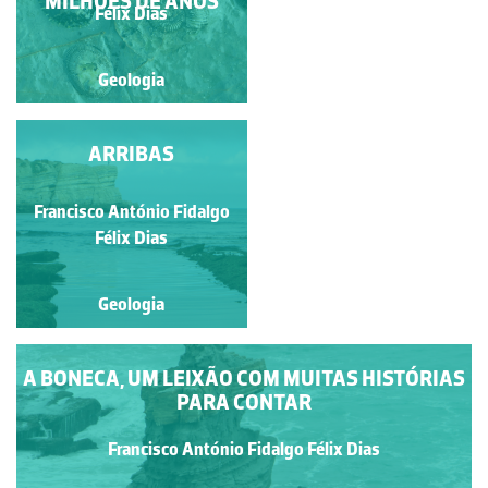
PLIENSBAQUIANO
MILHÕES DE ANOS
Félix Dias
Félix Dias
Geologia
Geologia
AMONITES
ARRIBAS
Francisco António Fidalgo
Luís Duarte
Félix Dias
Geologia
Geologia
A BONECA, UM LEIXÃO COM MUITAS HISTÓRIAS
PARA CONTAR
Francisco António Fidalgo Félix Dias