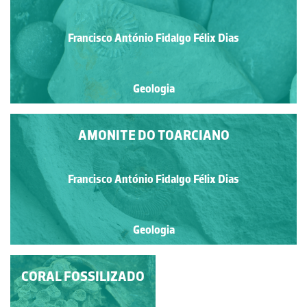
Francisco António Fidalgo Félix Dias
Geologia
AMONITE DO TOARCIANO
Francisco António Fidalgo Félix Dias
Geologia
MOLUSCOS EXTINTOS
CORAL FOSSILIZADO
E ATUAIS: UM
REENCONTRO COM