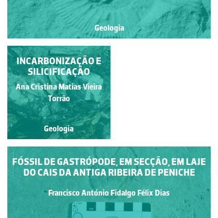
Geologia
INCARBONIZAÇÃO E
BRAQUIÓPODE
FOSSILIZADO
SILICIFICAÇÃO
Francisco António Fidalgo
Ana Cristina Matias Vieira
Félix Dias
Torrão
Geologia
Geologia
FÓSSIL DE GASTRÓPODE, EM SECÇÃO, EM LAJE
DO CAIS DA ANTIGA RIBEIRA DE PENICHE
Francisco António Fidalgo Félix Dias