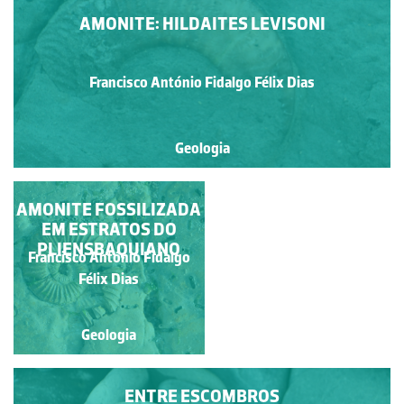
AMONITE: HILDAITES LEVISONI
Francisco António Fidalgo Félix Dias
Geologia
AMONITE FOSSILIZADA
NO INTERIOR DA
CONCHA DE UMA
EM ESTRATOS DO
PLIENSBAQUIANO
AMONITE
Francisco António Fidalgo
Francisco António Fidalgo
Félix Dias
Félix Dias
Geologia
Geologia
ENTRE ESCOMBROS