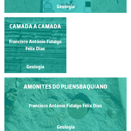
Geologia
CAMADA A CAMADA
CRUZIANA
Francisco António Fidalgo
Ana Cristina Rito
Félix Dias
Geologia
Geologia
AMONITES DO PLIENSBAQUIANO
Francisco António Fidalgo Félix Dias
Geologia