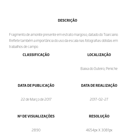
DESCRIÇÃO
Fragmento de amonite presente em estrato margoso, datado do Toarciano.
Reflete também a importância do uso da escala nas fotografias obtidas em
trabalhos de campo.
CLASSIFICAÇÃO
LOCALIZAÇÃO
Baixa do Outeiro, Peniche
DATA DE PUBLICAÇÃO
DATA DE REALIZAÇÃO
22 de Março de 2017
2017-02-27
Nº DE VISUALIZAÇÕES
RESOLUÇÃO
2890
4654px X 3081px