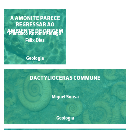
A AMONITE PARECE
DACTYLIOCERAS
REGRESSAR AO
COMMUNE
AMBIENTE DE ORIGEM
Francisco António Fidalgo
Miguel Sousa
Félix Dias
Geologia
Geologia
DACTYLIOCERAS COMMUNE
Miguel Sousa
Geologia