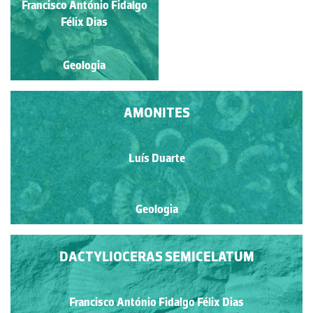
Francisco António Fidalgo
Francisco António Fidalgo
180 MILHÕES DE
Félix Dias
Félix Dias
ANOS
Geologia
Geologia
AMONITES
Luís Duarte
Geologia
DACTYLIOCERAS SEMICELATUM
Francisco António Fidalgo Félix Dias